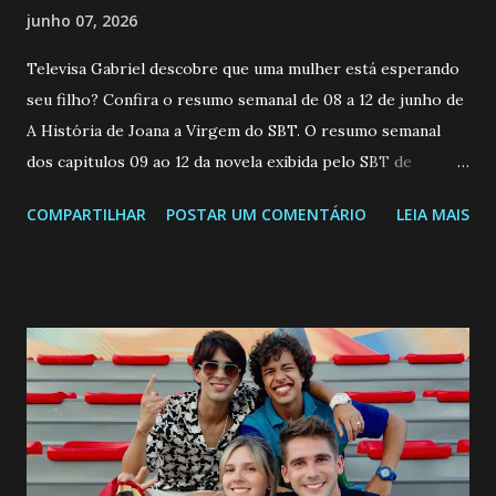
junho 07, 2026
Televisa Gabriel descobre que uma mulher está esperando
seu filho? Confira o resumo semanal de 08 a 12 de junho de
A História de Joana a Virgem do SBT. O resumo semanal
dos capitulos 09 ao 12 da novela exibida pelo SBT de
segunda a sexta-feira as 20h45 da noite: Leia também... Veja
COMPARTILHAR
POSTAR UM COMENTÁRIO
LEIA MAIS
a Programação Semanal do SBT de 08/06/26 a 14/06/26
SEGUNDA-FEIRA 08 DE JUNHO: CAPITULO 9 Salvador
interrompe sua investigação ao conhecer Jenny, mas ela
não demonstra interesse em interagir com ele. Joana
confessa a Gabriel que ele demonstrou ser o tipo de
pessoa que ela tanto desejou durante toda a vida. Camila
entra no quarto de Gabriel e imagina como seria o
encontro deles, quando conseguir seduzi-lo. Manuel avisa a
Paula sobre a suposta infidelidade de Gabriel com Joana.