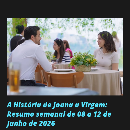
solteira e neta de uma mulher abandonada pelo marido, não
quer que o mesmo lhe aconteça na vida, por isso decidiu
permanecer virgem até encontrar o homem que realmente
ama, o que não é fácil, já que dedica todas as suas energias a
se aprimorar, trabalhando, estudando e se orgulhando de
ser a primeira mulher da família a ingressar na
universidade. Ela tem uma personalidade muito alegre, é
muito madura para a idade, determinada, criativa e
empática. Detesta injustiças e é uma ótima amiga. Pode ser
teimosa e muito persistente quando decide fazer algo.
Durante um exame ginecológico, ela é inseminada por eng...
A História de Joana a Virgem:
Resumo semanal de 08 a 12 de
Junho de 2026