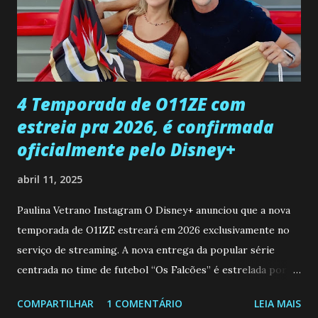
Rogerio consegue se livrar de todas as suspeitas pelo
desaparecimento de Francisco, apontando que ele poderia
ter sido vítima da fúria de Gabriel. Artur informa a Gabriel
que a clínica inseminou por engano outra paciente, que está
...
4 Temporada de O11ZE com
estreia pra 2026, é confirmada
oficialmente pelo Disney+
abril 11, 2025
Paulina Vetrano Instagram O Disney+ anunciou que a nova
temporada de O11ZE estreará em 2026 exclusivamente no
serviço de streaming. A nova entrega da popular série
centrada no time de futebol “Os Falcões” é estrelada por
Mariano González (Gabo), David Penagos (Ricky) e Luan
COMPARTILHAR
1 COMENTÁRIO
LEIA MAIS
Brum (Dedé), que voltam a interpretar seus personagens