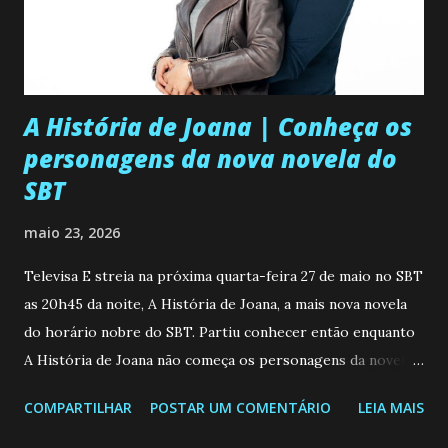
A História de Joana | Conheça os
personagens da nova novela do
SBT
maio 23, 2026
Televisa E streia na próxima quarta-feira 27 de maio no SBT
as 20h45 da noite, A História de Joana, a mais nova novela
do horário nobre do SBT. Partiu conhecer então enquanto
A História de Joana não começa os personagens da novela?
Confira: Leia também... Veja a Programação Semanal do SBT
COMPARTILHAR
POSTAR UM COMENTÁRIO
LEIA MAIS
de 25/05/26 a 31/05/26 JOANA GUADALUPE (Camila
Valero) Uma jovem humilde e moderna, filha de mãe