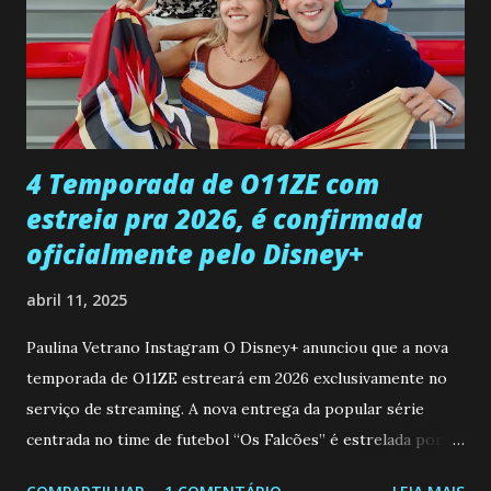
Rogerio consegue se livrar de todas as suspeitas pelo
desaparecimento de Francisco, apontando que ele poderia
ter sido vítima da fúria de Gabriel. Artur informa a Gabriel
que a clínica inseminou por engano outra paciente, que está
...
4 Temporada de O11ZE com
estreia pra 2026, é confirmada
oficialmente pelo Disney+
abril 11, 2025
Paulina Vetrano Instagram O Disney+ anunciou que a nova
temporada de O11ZE estreará em 2026 exclusivamente no
serviço de streaming. A nova entrega da popular série
centrada no time de futebol “Os Falcões” é estrelada por
Mariano González (Gabo), David Penagos (Ricky) e Luan