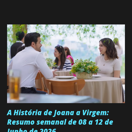
Valero) Uma jovem humilde e moderna, filha de mãe
solteira e neta de uma mulher abandonada pelo marido, não
quer que o mesmo lhe aconteça na vida, por isso decidiu
permanecer virgem até encontrar o homem que realmente
ama, o que não é fácil, já que dedica todas as suas energias a
se aprimorar, trabalhando, estudando e se orgulhando de
ser a primeira mulher da família a ingressar na
universidade. Ela tem uma personalidade muito alegre, é
muito madura para a idade, determinada, criativa e
empática. Detesta injustiças e é uma ótima amiga. Pode ser
teimosa e muito persistente quando decide fazer algo.
Durante um exame ginecológico, ela é inseminada por eng...
A História de Joana a Virgem:
Resumo semanal de 08 a 12 de
Junho de 2026