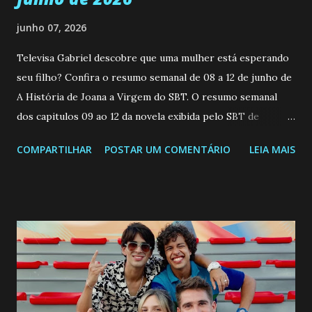
junho 07, 2026
Televisa Gabriel descobre que uma mulher está esperando
seu filho? Confira o resumo semanal de 08 a 12 de junho de
A História de Joana a Virgem do SBT. O resumo semanal
dos capitulos 09 ao 12 da novela exibida pelo SBT de
segunda a sexta-feira as 20h45 da noite: Leia também... Veja
COMPARTILHAR
POSTAR UM COMENTÁRIO
LEIA MAIS
a Programação Semanal do SBT de 08/06/26 a 14/06/26
SEGUNDA-FEIRA 08 DE JUNHO: CAPITULO 9 Salvador
interrompe sua investigação ao conhecer Jenny, mas ela
não demonstra interesse em interagir com ele. Joana
confessa a Gabriel que ele demonstrou ser o tipo de
pessoa que ela tanto desejou durante toda a vida. Camila
entra no quarto de Gabriel e imagina como seria o
encontro deles, quando conseguir seduzi-lo. Manuel avisa a
Paula sobre a suposta infidelidade de Gabriel com Joana.