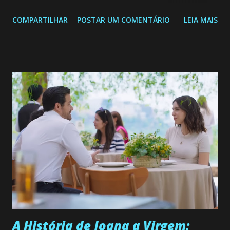
Confira: Leia também... Veja a Programação Semanal do SBT
COMPARTILHAR
POSTAR UM COMENTÁRIO
LEIA MAIS
de 25/05/26 a 31/05/26 JOANA GUADALUPE (Camila
Valero) Uma jovem humilde e moderna, filha de mãe
solteira e neta de uma mulher abandonada pelo marido, não
quer que o mesmo lhe aconteça na vida, por isso decidiu
permanecer virgem até encontrar o homem que realmente
ama, o que não é fácil, já que dedica todas as suas energias a
se aprimorar, trabalhando, estudando e se orgulhando de
ser a primeira mulher da família a ingressar na
universidade. Ela tem uma personalidade muito alegre, é
muito madura para a idade, determinada, criativa e
empática. Detesta injustiças e é uma ótima amiga. Pode ser
teimosa e muito persistente quando decide fazer algo.
Durante um exame ginecológico, ela é inseminada por eng...
A História de Joana a Virgem: