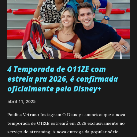
entra no quarto de Gabriel e imagina como seria o
encontro deles, quando conseguir seduzi-lo. Manuel avisa a
Paula sobre a suposta infidelidade de Gabriel com Joana.
Rogerio consegue se livrar de todas as suspeitas pelo
desaparecimento de Francisco, apontando que ele poderia
ter sido vítima da fúria de Gabriel. Artur informa a Gabriel
que a clínica inseminou por engano outra paciente, que está
...
4 Temporada de O11ZE com
estreia pra 2026, é confirmada
oficialmente pelo Disney+
abril 11, 2025
Paulina Vetrano Instagram O Disney+ anunciou que a nova
temporada de O11ZE estreará em 2026 exclusivamente no
serviço de streaming. A nova entrega da popular série