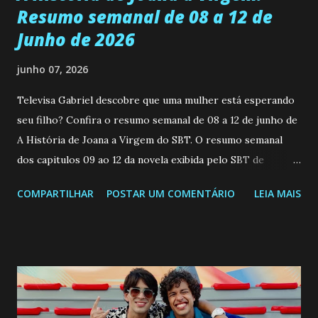
Resumo semanal de 08 a 12 de
Junho de 2026
junho 07, 2026
Televisa Gabriel descobre que uma mulher está esperando
seu filho? Confira o resumo semanal de 08 a 12 de junho de
A História de Joana a Virgem do SBT. O resumo semanal
dos capitulos 09 ao 12 da novela exibida pelo SBT de
segunda a sexta-feira as 20h45 da noite: Leia também... Veja
COMPARTILHAR
POSTAR UM COMENTÁRIO
LEIA MAIS
a Programação Semanal do SBT de 08/06/26 a 14/06/26
SEGUNDA-FEIRA 08 DE JUNHO: CAPITULO 9 Salvador
interrompe sua investigação ao conhecer Jenny, mas ela
não demonstra interesse em interagir com ele. Joana
confessa a Gabriel que ele demonstrou ser o tipo de
pessoa que ela tanto desejou durante toda a vida. Camila