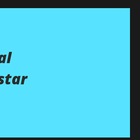
al
star