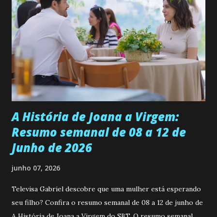
se aprimorar, trabalhando, estudando e se orgulhando de
ser a primeira mulher da família a ingressar na
universidade. Ela tem uma personalidade muito alegre, é
muito madura para a idade, determinada, criativa e
empática. Detesta injustiças e é uma ótima amiga. Pode ser
teimosa e muito persistente quando decide fazer algo.
Durante um exame ginecológico, ela é inseminada por eng...
A História de Joana a Virgem:
Resumo semanal de 08 a 12 de
Junho de 2026
junho 07, 2026
Televisa Gabriel descobre que uma mulher está esperando
seu filho? Confira o resumo semanal de 08 a 12 de junho de
A História de Joana a Virgem do SBT. O resumo semanal