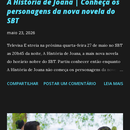
A História de Joana | Conheça os
personagens da nova novela do
SBT
maio 23, 2026
Televisa E streia na próxima quarta-feira 27 de maio no SBT
as 20h45 da noite, A História de Joana, a mais nova novela
do horário nobre do SBT. Partiu conhecer então enquanto
A História de Joana não começa os personagens da novela?
Confira: Leia também... Veja a Programação Semanal do SBT
COMPARTILHAR
POSTAR UM COMENTÁRIO
LEIA MAIS
de 25/05/26 a 31/05/26 JOANA GUADALUPE (Camila
Valero) Uma jovem humilde e moderna, filha de mãe
solteira e neta de uma mulher abandonada pelo marido, não
quer que o mesmo lhe aconteça na vida, por isso decidiu
permanecer virgem até encontrar o homem que realmente
ama, o que não é fácil, já que dedica todas as suas energias a