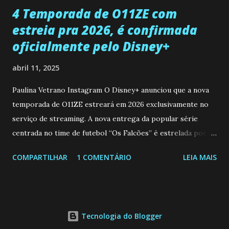
4 Temporada de O11ZE com
estreia pra 2026, é confirmada
oficialmente pelo Disney+
abril 11, 2025
Paulina Vetrano Instagram O Disney+ anunciou que a nova
temporada de O11ZE estreará em 2026 exclusivamente no
serviço de streaming. A nova entrega da popular série
centrada no time de futebol “Os Falcões” é estrelada por
Mariano González (Gabo), David Penagos (Ricky) e Luan
COMPARTILHAR
1 COMENTÁRIO
LEIA MAIS
Brum (Dedé), que voltam a interpretar seus personagens
originais, e apresenta um elenco de novos Falcões liderado
pelo ator mexicano Emiliano González (Gael). Os episódios
também contam com a participação especial do renomado
Tecnologia do Blogger
atleta Sergio “Kun” Agüero, além de outras figuras de