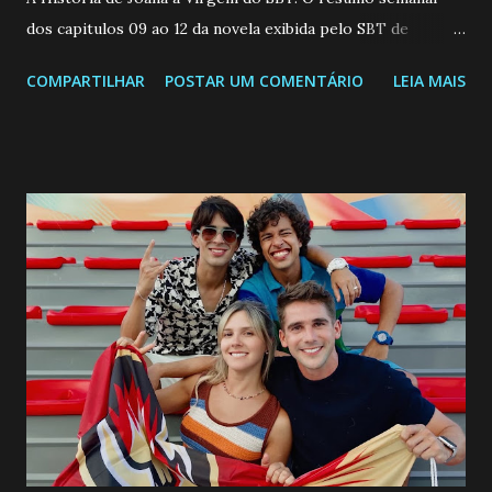
dos capitulos 09 ao 12 da novela exibida pelo SBT de
segunda a sexta-feira as 20h45 da noite: Leia também... Veja
COMPARTILHAR
POSTAR UM COMENTÁRIO
LEIA MAIS
a Programação Semanal do SBT de 08/06/26 a 14/06/26
SEGUNDA-FEIRA 08 DE JUNHO: CAPITULO 9 Salvador
interrompe sua investigação ao conhecer Jenny, mas ela
não demonstra interesse em interagir com ele. Joana
confessa a Gabriel que ele demonstrou ser o tipo de
pessoa que ela tanto desejou durante toda a vida. Camila
entra no quarto de Gabriel e imagina como seria o
encontro deles, quando conseguir seduzi-lo. Manuel avisa a
Paula sobre a suposta infidelidade de Gabriel com Joana.
Rogerio consegue se livrar de todas as suspeitas pelo
desaparecimento de Francisco, apontando que ele poderia
ter sido vítima da fúria de Gabriel. Artur informa a Gabriel
que a clínica inseminou por engano outra paciente, que está
...