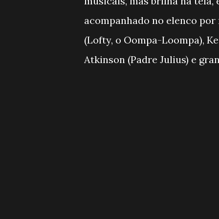
musicais, mas brilha na tela
acompanhado no elenco por 
(Lofty, o Oompa-Loompa), Ke
Atkinson (Padre Julius) e gra