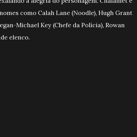
, exalando a alegria do personagem. Chalamet é
nomes como Calah Lane (Noodle), Hugh Grant
egan-Michael Key (Chefe da Polícia), Rowan
nde elenco.