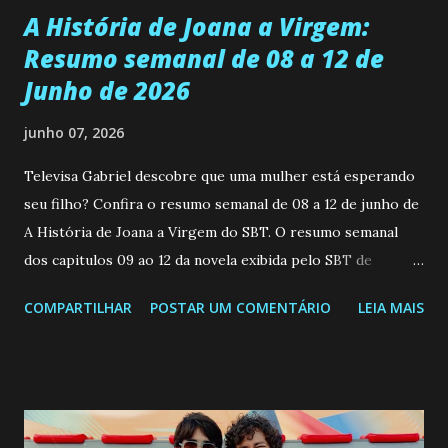
A História de Joana a Virgem:
Resumo semanal de 08 a 12 de
Junho de 2026
junho 07, 2026
Televisa Gabriel descobre que uma mulher está esperando
seu filho? Confira o resumo semanal de 08 a 12 de junho de
A História de Joana a Virgem do SBT. O resumo semanal
dos capitulos 09 ao 12 da novela exibida pelo SBT de
segunda a sexta-feira as 20h45 da noite: Leia também... Veja
COMPARTILHAR
POSTAR UM COMENTÁRIO
LEIA MAIS
a Programação Semanal do SBT de 08/06/26 a 14/06/26
SEGUNDA-FEIRA 08 DE JUNHO: CAPITULO 9 Salvador
interrompe sua investigação ao conhecer Jenny, mas ela
não demonstra interesse em interagir com ele. Joana
confessa a Gabriel que ele demonstrou ser o tipo de