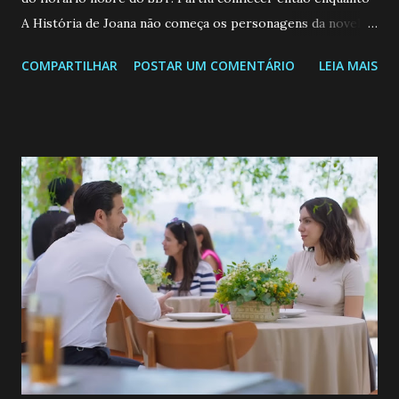
A História de Joana não começa os personagens da novela?
Confira: Leia também... Veja a Programação Semanal do SBT
COMPARTILHAR
POSTAR UM COMENTÁRIO
LEIA MAIS
de 25/05/26 a 31/05/26 JOANA GUADALUPE (Camila
Valero) Uma jovem humilde e moderna, filha de mãe
solteira e neta de uma mulher abandonada pelo marido, não
quer que o mesmo lhe aconteça na vida, por isso decidiu
permanecer virgem até encontrar o homem que realmente
ama, o que não é fácil, já que dedica todas as suas energias a
se aprimorar, trabalhando, estudando e se orgulhando de
ser a primeira mulher da família a ingressar na
universidade. Ela tem uma personalidade muito alegre, é
muito madura para a idade, determinada, criativa e
empática. Detesta injustiças e é uma ótima amiga. Pode ser
teimosa e muito persistente quando decide fazer algo.
Durante um exame ginecológico, ela é inseminada por eng...