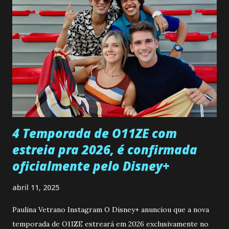
pessoa que ela tanto desejou durante toda a vida. Camila
entra no quarto de Gabriel e imagina como seria o
encontro deles, quando conseguir seduzi-lo. Manuel avisa a
Paula sobre a suposta infidelidade de Gabriel com Joana.
Rogerio consegue se livrar de todas as suspeitas pelo
desaparecimento de Francisco, apontando que ele poderia
ter sido vítima da fúria de Gabriel. Artur informa a Gabriel
que a clínica inseminou por engano outra paciente, que está
...
4 Temporada de O11ZE com
estreia pra 2026, é confirmada
oficialmente pelo Disney+
abril 11, 2025
Paulina Vetrano Instagram O Disney+ anunciou que a nova
temporada de O11ZE estreará em 2026 exclusivamente no