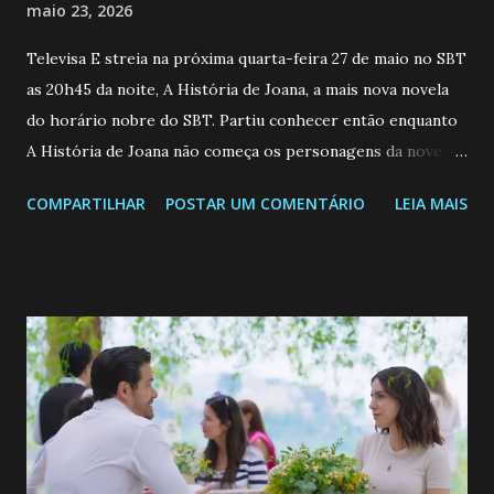
maio 23, 2026
Televisa E streia na próxima quarta-feira 27 de maio no SBT
as 20h45 da noite, A História de Joana, a mais nova novela
do horário nobre do SBT. Partiu conhecer então enquanto
A História de Joana não começa os personagens da novela?
Confira: Leia também... Veja a Programação Semanal do SBT
COMPARTILHAR
POSTAR UM COMENTÁRIO
LEIA MAIS
de 25/05/26 a 31/05/26 JOANA GUADALUPE (Camila
Valero) Uma jovem humilde e moderna, filha de mãe
solteira e neta de uma mulher abandonada pelo marido, não
quer que o mesmo lhe aconteça na vida, por isso decidiu
permanecer virgem até encontrar o homem que realmente
ama, o que não é fácil, já que dedica todas as suas energias a
se aprimorar, trabalhando, estudando e se orgulhando de
ser a primeira mulher da família a ingressar na
universidade. Ela tem uma personalidade muito alegre, é
muito madura para a idade, determinada, criativa e