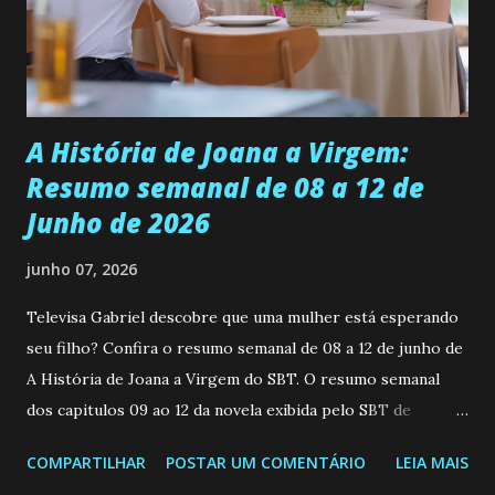
empática. Detesta injustiças e é uma ótima amiga. Pode ser
teimosa e muito persistente quando decide fazer algo.
Durante um exame ginecológico, ela é inseminada por eng...
A História de Joana a Virgem:
Resumo semanal de 08 a 12 de
Junho de 2026
junho 07, 2026
Televisa Gabriel descobre que uma mulher está esperando
seu filho? Confira o resumo semanal de 08 a 12 de junho de
A História de Joana a Virgem do SBT. O resumo semanal
dos capitulos 09 ao 12 da novela exibida pelo SBT de
segunda a sexta-feira as 20h45 da noite: Leia também... Veja
COMPARTILHAR
POSTAR UM COMENTÁRIO
LEIA MAIS
a Programação Semanal do SBT de 08/06/26 a 14/06/26