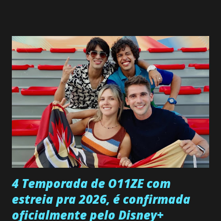
SEGUNDA-FEIRA 08 DE JUNHO: CAPITULO 9 Salvador
interrompe sua investigação ao conhecer Jenny, mas ela
não demonstra interesse em interagir com ele. Joana
confessa a Gabriel que ele demonstrou ser o tipo de
pessoa que ela tanto desejou durante toda a vida. Camila
entra no quarto de Gabriel e imagina como seria o
encontro deles, quando conseguir seduzi-lo. Manuel avisa a
Paula sobre a suposta infidelidade de Gabriel com Joana.
Rogerio consegue se livrar de todas as suspeitas pelo
desaparecimento de Francisco, apontando que ele poderia
ter sido vítima da fúria de Gabriel. Artur informa a Gabriel
que a clínica inseminou por engano outra paciente, que está
...
4 Temporada de O11ZE com
estreia pra 2026, é confirmada
oficialmente pelo Disney+