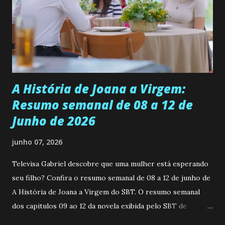
universidade. Ela tem uma personalidade muito alegre, é
muito madura para a idade, determinada, criativa e
empática. Detesta injustiças e é uma ótima amiga. Pode ser
teimosa e muito persistente quando decide fazer algo.
Durante um exame ginecológico, ela é inseminada por eng...
A História de Joana a Virgem:
Resumo semanal de 08 a 12 de
Junho de 2026
junho 07, 2026
Televisa Gabriel descobre que uma mulher está esperando
seu filho? Confira o resumo semanal de 08 a 12 de junho de
A História de Joana a Virgem do SBT. O resumo semanal
dos capitulos 09 ao 12 da novela exibida pelo SBT de
segunda a sexta-feira as 20h45 da noite: Leia também... Veja