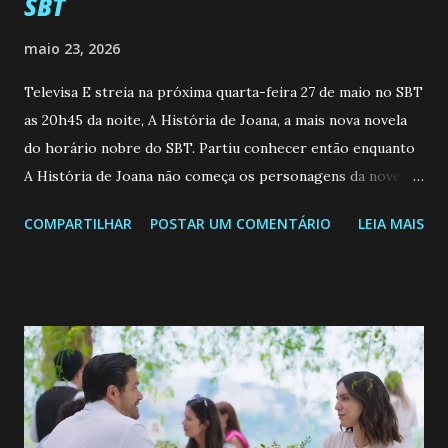
SBT
maio 23, 2026
Televisa E streia na próxima quarta-feira 27 de maio no SBT
as 20h45 da noite, A História de Joana, a mais nova novela
do horário nobre do SBT. Partiu conhecer então enquanto
A História de Joana não começa os personagens da novela?
Confira: Leia também... Veja a Programação Semanal do SBT
COMPARTILHAR
POSTAR UM COMENTÁRIO
LEIA MAIS
de 25/05/26 a 31/05/26 JOANA GUADALUPE (Camila
Valero) Uma jovem humilde e moderna, filha de mãe
solteira e neta de uma mulher abandonada pelo marido, não
quer que o mesmo lhe aconteça na vida, por isso decidiu
permanecer virgem até encontrar o homem que realmente
ama, o que não é fácil, já que dedica todas as suas energias a
se aprimorar, trabalhando, estudando e se orgulhando de
ser a primeira mulher da família a ingressar na