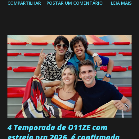
COMPARTILHAR
POSTAR UM COMENTÁRIO
LEIA MAIS
a Programação Semanal do SBT de 08/06/26 a 14/06/26
SEGUNDA-FEIRA 08 DE JUNHO: CAPITULO 9 Salvador
interrompe sua investigação ao conhecer Jenny, mas ela
não demonstra interesse em interagir com ele. Joana
confessa a Gabriel que ele demonstrou ser o tipo de
pessoa que ela tanto desejou durante toda a vida. Camila
entra no quarto de Gabriel e imagina como seria o
encontro deles, quando conseguir seduzi-lo. Manuel avisa a
Paula sobre a suposta infidelidade de Gabriel com Joana.
Rogerio consegue se livrar de todas as suspeitas pelo
desaparecimento de Francisco, apontando que ele poderia
ter sido vítima da fúria de Gabriel. Artur informa a Gabriel
que a clínica inseminou por engano outra paciente, que está
...
4 Temporada de O11ZE com
estreia pra 2026, é confirmada