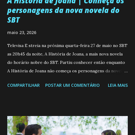
A História de Joana | Conheça os
personagens da nova novela do
SBT
maio 23, 2026
Televisa E streia na próxima quarta-feira 27 de maio no SBT
as 20h45 da noite, A História de Joana, a mais nova novela
do horário nobre do SBT. Partiu conhecer então enquanto
A História de Joana não começa os personagens da novela?
Confira: Leia também... Veja a Programação Semanal do SBT
COMPARTILHAR
POSTAR UM COMENTÁRIO
LEIA MAIS
de 25/05/26 a 31/05/26 JOANA GUADALUPE (Camila
Valero) Uma jovem humilde e moderna, filha de mãe
solteira e neta de uma mulher abandonada pelo marido, não
quer que o mesmo lhe aconteça na vida, por isso decidiu
permanecer virgem até encontrar o homem que realmente
ama, o que não é fácil, já que dedica todas as suas energias a