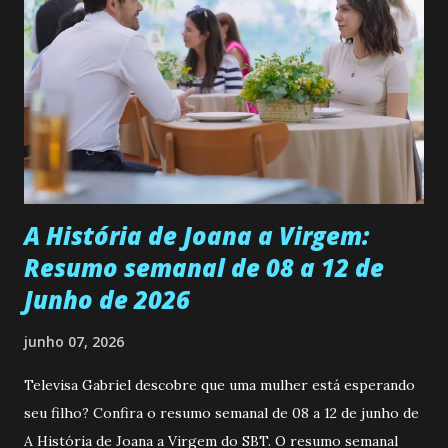
se aprimorar, trabalhando, estudando e se orgulhando de
ser a primeira mulher da família a ingressar na
universidade. Ela tem uma personalidade muito alegre, é
muito madura para a idade, determinada, criativa e
empática. Detesta injustiças e é uma ótima amiga. Pode ser
teimosa e muito persistente quando decide fazer algo.
Durante um exame ginecológico, ela é inseminada por eng...
A História de Joana a Virgem:
Resumo semanal de 08 a 12 de
Junho de 2026
junho 07, 2026
Televisa Gabriel descobre que uma mulher está esperando
seu filho? Confira o resumo semanal de 08 a 12 de junho de
A História de Joana a Virgem do SBT. O resumo semanal