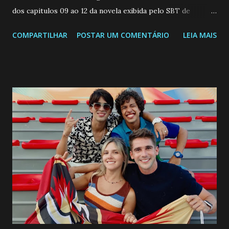
dos capitulos 09 ao 12 da novela exibida pelo SBT de
segunda a sexta-feira as 20h45 da noite: Leia também... Veja
COMPARTILHAR
POSTAR UM COMENTÁRIO
LEIA MAIS
a Programação Semanal do SBT de 08/06/26 a 14/06/26
SEGUNDA-FEIRA 08 DE JUNHO: CAPITULO 9 Salvador
interrompe sua investigação ao conhecer Jenny, mas ela
não demonstra interesse em interagir com ele. Joana
confessa a Gabriel que ele demonstrou ser o tipo de
pessoa que ela tanto desejou durante toda a vida. Camila
entra no quarto de Gabriel e imagina como seria o
encontro deles, quando conseguir seduzi-lo. Manuel avisa a
Paula sobre a suposta infidelidade de Gabriel com Joana.
Rogerio consegue se livrar de todas as suspeitas pelo
desaparecimento de Francisco, apontando que ele poderia
ter sido vítima da fúria de Gabriel. Artur informa a Gabriel
que a clínica inseminou por engano outra paciente, que está
...