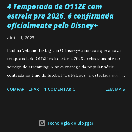
4 Temporada de O11ZE com
estreia pra 2026, é confirmada
oficialmente pelo Disney+
abril 11, 2025
Paulina Vetrano Instagram O Disney+ anunciou que a nova
temporada de O11ZE estreará em 2026 exclusivamente no
serviço de streaming. A nova entrega da popular série
centrada no time de futebol “Os Falcões” é estrelada por
Mariano González (Gabo), David Penagos (Ricky) e Luan
COMPARTILHAR
1 COMENTÁRIO
LEIA MAIS
Brum (Dedé), que voltam a interpretar seus personagens
originais, e apresenta um elenco de novos Falcões liderado
pelo ator mexicano Emiliano González (Gael). Os episódios
também contam com a participação especial do renomado
Tecnologia do Blogger
atleta Sergio “Kun” Agüero, além de outras figuras de