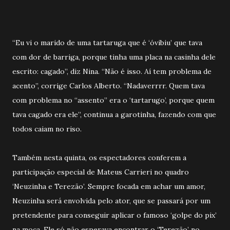
“Eu vi o marido de uma tartaruga que é ‘óvibiu’ que tava
com dor de barriga, porque tinha uma placa na casinha dele
escrito: cagado”, diz Nina. “Não é isso. Aí tem problema de
acento”, corrige Carlos Alberto. “Nadaverrrr. Quem tava
com problema no “assento” era o ‘tartarugo’, porque quem
tava cagado era ele”, continua a garotinha, fazendo com que
todos caiam no riso.
Também nesta quinta, os espectadores conferem a
participação especial de Mateus Carrieri no quadro
‘Neuzinha e Terezão’. Sempre focada em achar um amor,
Neuzinha será envolvida pelo ator, que se passará por um
pretendente para conseguir aplicar o famoso ‘golpe do pix’
na moça. Ele só não esperava encontrar o ‘Terezão’ no