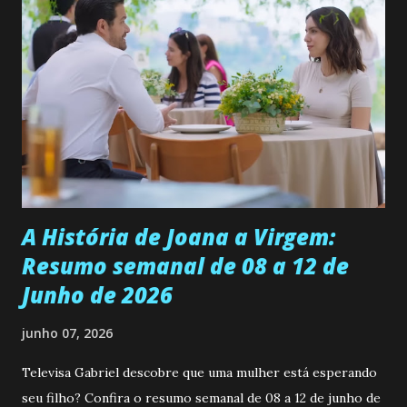
ama, o que não é fácil, já que dedica todas as suas energias a
se aprimorar, trabalhando, estudando e se orgulhando de
ser a primeira mulher da família a ingressar na
universidade. Ela tem uma personalidade muito alegre, é
muito madura para a idade, determinada, criativa e
empática. Detesta injustiças e é uma ótima amiga. Pode ser
teimosa e muito persistente quando decide fazer algo.
Durante um exame ginecológico, ela é inseminada por eng...
A História de Joana a Virgem:
Resumo semanal de 08 a 12 de
Junho de 2026
junho 07, 2026
Televisa Gabriel descobre que uma mulher está esperando
seu filho? Confira o resumo semanal de 08 a 12 de junho de