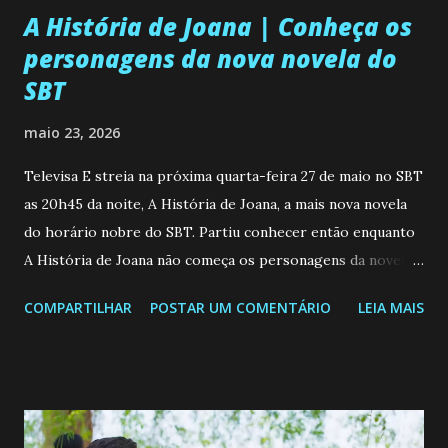
A História de Joana | Conheça os
personagens da nova novela do
SBT
maio 23, 2026
Televisa E streia na próxima quarta-feira 27 de maio no SBT
as 20h45 da noite, A História de Joana, a mais nova novela
do horário nobre do SBT. Partiu conhecer então enquanto
A História de Joana não começa os personagens da novela?
Confira: Leia também... Veja a Programação Semanal do SBT
COMPARTILHAR
POSTAR UM COMENTÁRIO
LEIA MAIS
de 25/05/26 a 31/05/26 JOANA GUADALUPE (Camila
Valero) Uma jovem humilde e moderna, filha de mãe
solteira e neta de uma mulher abandonada pelo marido, não
quer que o mesmo lhe aconteça na vida, por isso decidiu
permanecer virgem até encontrar o homem que realmente