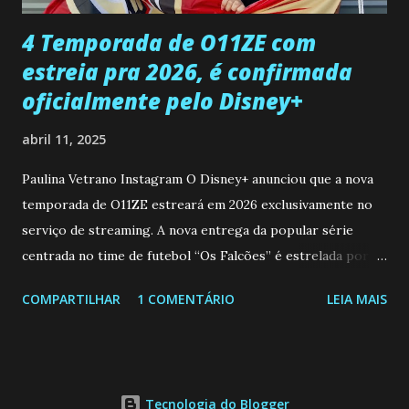
...
4 Temporada de O11ZE com
estreia pra 2026, é confirmada
oficialmente pelo Disney+
abril 11, 2025
Paulina Vetrano Instagram O Disney+ anunciou que a nova
temporada de O11ZE estreará em 2026 exclusivamente no
serviço de streaming. A nova entrega da popular série
centrada no time de futebol “Os Falcões” é estrelada por
Mariano González (Gabo), David Penagos (Ricky) e Luan
COMPARTILHAR
1 COMENTÁRIO
LEIA MAIS
Brum (Dedé), que voltam a interpretar seus personagens
originais, e apresenta um elenco de novos Falcões liderado
pelo ator mexicano Emiliano González (Gael). Os episódios
também contam com a participação especial do renomado
Tecnologia do Blogger
atleta Sergio “Kun” Agüero, além de outras figuras de