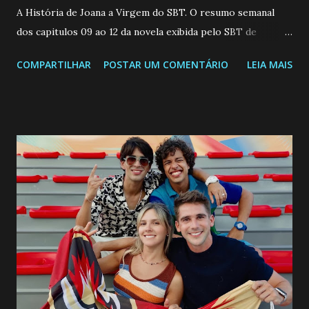
A História de Joana a Virgem do SBT. O resumo semanal
dos capitulos 09 ao 12 da novela exibida pelo SBT de
segunda a sexta-feira as 20h45 da noite: Leia também... Veja
COMPARTILHAR
POSTAR UM COMENTÁRIO
LEIA MAIS
a Programação Semanal do SBT de 08/06/26 a 14/06/26
SEGUNDA-FEIRA 08 DE JUNHO: CAPITULO 9 Salvador
interrompe sua investigação ao conhecer Jenny, mas ela
não demonstra interesse em interagir com ele. Joana
confessa a Gabriel que ele demonstrou ser o tipo de
pessoa que ela tanto desejou durante toda a vida. Camila
entra no quarto de Gabriel e imagina como seria o
encontro deles, quando conseguir seduzi-lo. Manuel avisa a
Paula sobre a suposta infidelidade de Gabriel com Joana.
Rogerio consegue se livrar de todas as suspeitas pelo
desaparecimento de Francisco, apontando que ele poderia
ter sido vítima da fúria de Gabriel. Artur informa a Gabriel
que a clínica inseminou por engano outra paciente, que está