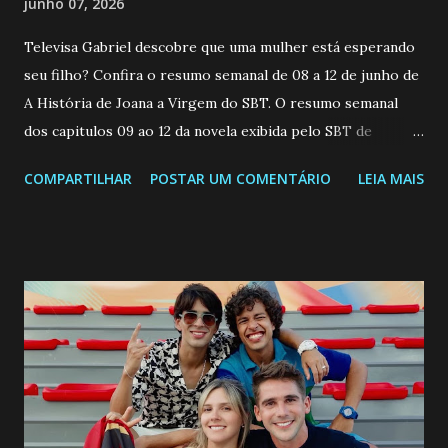
junho 07, 2026
Televisa Gabriel descobre que uma mulher está esperando
seu filho? Confira o resumo semanal de 08 a 12 de junho de
A História de Joana a Virgem do SBT. O resumo semanal
dos capitulos 09 ao 12 da novela exibida pelo SBT de
segunda a sexta-feira as 20h45 da noite: Leia também... Veja
COMPARTILHAR
POSTAR UM COMENTÁRIO
LEIA MAIS
a Programação Semanal do SBT de 08/06/26 a 14/06/26
SEGUNDA-FEIRA 08 DE JUNHO: CAPITULO 9 Salvador
interrompe sua investigação ao conhecer Jenny, mas ela
não demonstra interesse em interagir com ele. Joana
confessa a Gabriel que ele demonstrou ser o tipo de
pessoa que ela tanto desejou durante toda a vida. Camila
entra no quarto de Gabriel e imagina como seria o
encontro deles, quando conseguir seduzi-lo. Manuel avisa a
Paula sobre a suposta infidelidade de Gabriel com Joana.
Rogerio consegue se livrar de todas as suspeitas pelo