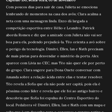
Com poucos dias para sair de casa, Julieta se emociona
lembrando de momentos na casa dos avôs; Clara acalma a
neta com uma mensagem linda. Enzo dá largada a
competição esportiva entre Hélio e Leandro. Patrick
aborda Romeu e diz que a amizade com Julieta não vai ser
boa para ela, podendo prejudicá-la. Téo orienta a avó sobre
o perigo da tecnologia. Dimitri, Ellen, Ian e Nath precisam
de mais pistas para desvendar o mistério da porta. Alex
aparece com Lívia no CEC, mas Téo não quer ele por perto
do grupo. Clara sugere para Dona Onete conversar com
Amanda sobre a relação ácida entre elas e tentar resolver.
Téo revela a Sofia que ela não pode ser capitã, pois ela é
péssima como líder e revela que ele foi ao antigo bairro e
descobriu que Sofia foi expulsa do Centro Esportivo do
local. Pedalzera vê Dimitri, Ellen, Ian e Nath com um mapa e
acha que é um desenho para o concurso; a gangue retira o