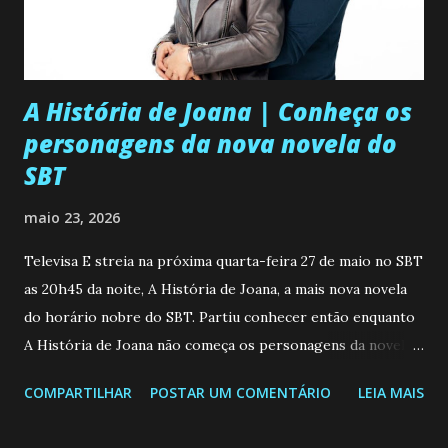
A História de Joana | Conheça os
personagens da nova novela do
SBT
maio 23, 2026
Televisa E streia na próxima quarta-feira 27 de maio no SBT
as 20h45 da noite, A História de Joana, a mais nova novela
do horário nobre do SBT. Partiu conhecer então enquanto
A História de Joana não começa os personagens da novela?
Confira: Leia também... Veja a Programação Semanal do SBT
COMPARTILHAR
POSTAR UM COMENTÁRIO
LEIA MAIS
de 25/05/26 a 31/05/26 JOANA GUADALUPE (Camila
Valero) Uma jovem humilde e moderna, filha de mãe