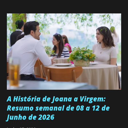
solteira e neta de uma mulher abandonada pelo marido, não
quer que o mesmo lhe aconteça na vida, por isso decidiu
permanecer virgem até encontrar o homem que realmente
ama, o que não é fácil, já que dedica todas as suas energias a
se aprimorar, trabalhando, estudando e se orgulhando de
ser a primeira mulher da família a ingressar na
universidade. Ela tem uma personalidade muito alegre, é
muito madura para a idade, determinada, criativa e
empática. Detesta injustiças e é uma ótima amiga. Pode ser
teimosa e muito persistente quando decide fazer algo.
Durante um exame ginecológico, ela é inseminada por eng...
A História de Joana a Virgem:
Resumo semanal de 08 a 12 de
Junho de 2026