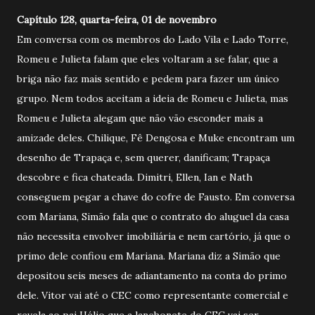
Capítulo 128, quarta-feira, 01 de novembro
Em conversa com os membros do Lado Vila e Lado Torre,
Romeu e Julieta falam que eles voltaram a se falar, que a
briga não faz mais sentido e pedem para fazer um único
grupo. Nem todos aceitam a ideia de Romeu e Julieta, mas
Romeu e Julieta alegam que não vão esconder mais a
amizade deles. Chilique, Fê Dengosa e Muke encontram um
desenho de Trapaça e, sem querer, danificam; Trapaça
descobre e fica chateada. Dimitri, Ellen, Ian e Nath
conseguem pegar a chave do cofre de Fausto. Em conversa
com Mariana, Simão fala que o contrato do aluguel da casa
não necessita envolver imobiliária e nem cartório, já que o
primo dele confiou em Mariana. Mariana diz a Simão que
depositou seis meses de adiantamento na conta do primo
dele. Vitor vai até o CEC como representante comercial e
revela ao pai Hélio que a lanchonete do CEC vai ser