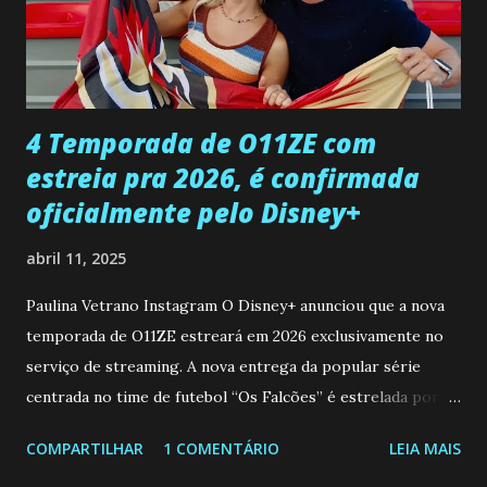
desaparecimento de Francisco, apontando que ele poderia
ter sido vítima da fúria de Gabriel. Artur informa a Gabriel
que a clínica inseminou por engano outra paciente, que está
...
4 Temporada de O11ZE com
estreia pra 2026, é confirmada
oficialmente pelo Disney+
abril 11, 2025
Paulina Vetrano Instagram O Disney+ anunciou que a nova
temporada de O11ZE estreará em 2026 exclusivamente no
serviço de streaming. A nova entrega da popular série
centrada no time de futebol “Os Falcões” é estrelada por
Mariano González (Gabo), David Penagos (Ricky) e Luan
COMPARTILHAR
1 COMENTÁRIO
LEIA MAIS
Brum (Dedé), que voltam a interpretar seus personagens