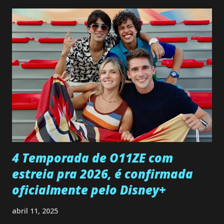
não demonstra interesse em interagir com ele. Joana
confessa a Gabriel que ele demonstrou ser o tipo de
pessoa que ela tanto desejou durante toda a vida. Camila
entra no quarto de Gabriel e imagina como seria o
encontro deles, quando conseguir seduzi-lo. Manuel avisa a
Paula sobre a suposta infidelidade de Gabriel com Joana.
Rogerio consegue se livrar de todas as suspeitas pelo
desaparecimento de Francisco, apontando que ele poderia
ter sido vítima da fúria de Gabriel. Artur informa a Gabriel
que a clínica inseminou por engano outra paciente, que está
...
4 Temporada de O11ZE com
estreia pra 2026, é confirmada
oficialmente pelo Disney+
abril 11, 2025