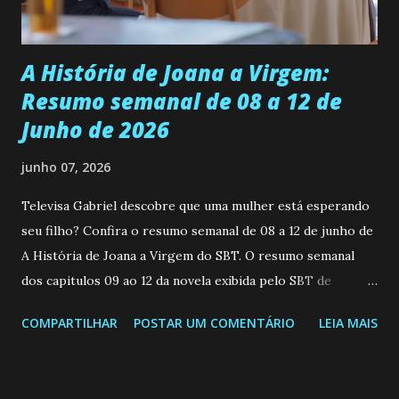
Durante um exame ginecológico, ela é inseminada por eng...
A História de Joana a Virgem:
Resumo semanal de 08 a 12 de
Junho de 2026
junho 07, 2026
Televisa Gabriel descobre que uma mulher está esperando
seu filho? Confira o resumo semanal de 08 a 12 de junho de
A História de Joana a Virgem do SBT. O resumo semanal
dos capitulos 09 ao 12 da novela exibida pelo SBT de
segunda a sexta-feira as 20h45 da noite: Leia também... Veja
COMPARTILHAR
POSTAR UM COMENTÁRIO
LEIA MAIS
a Programação Semanal do SBT de 08/06/26 a 14/06/26
SEGUNDA-FEIRA 08 DE JUNHO: CAPITULO 9 Salvador
interrompe sua investigação ao conhecer Jenny, mas ela