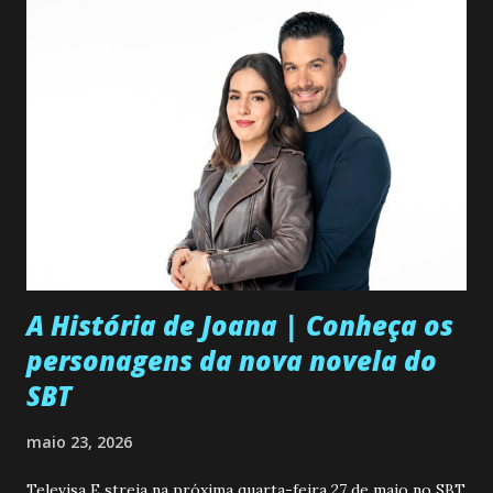
A História de Joana | Conheça os
personagens da nova novela do
SBT
maio 23, 2026
Televisa E streia na próxima quarta-feira 27 de maio no SBT