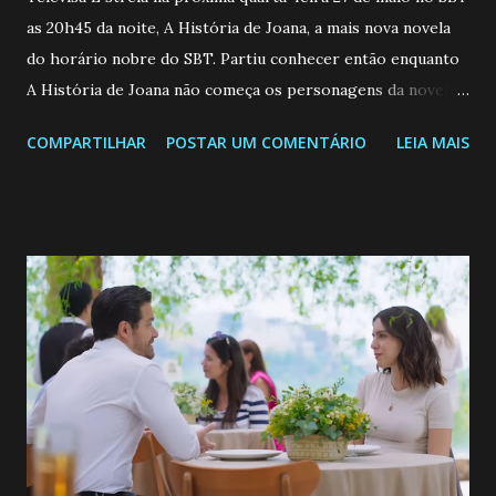
as 20h45 da noite, A História de Joana, a mais nova novela
do horário nobre do SBT. Partiu conhecer então enquanto
A História de Joana não começa os personagens da novela?
Confira: Leia também... Veja a Programação Semanal do SBT
COMPARTILHAR
POSTAR UM COMENTÁRIO
LEIA MAIS
de 25/05/26 a 31/05/26 JOANA GUADALUPE (Camila
Valero) Uma jovem humilde e moderna, filha de mãe
solteira e neta de uma mulher abandonada pelo marido, não
quer que o mesmo lhe aconteça na vida, por isso decidiu
permanecer virgem até encontrar o homem que realmente
ama, o que não é fácil, já que dedica todas as suas energias a
se aprimorar, trabalhando, estudando e se orgulhando de
ser a primeira mulher da família a ingressar na
universidade. Ela tem uma personalidade muito alegre, é
muito madura para a idade, determinada, criativa e
empática. Detesta injustiças e é uma ótima amiga. Pode ser
teimosa e muito persistente quando decide fazer algo.