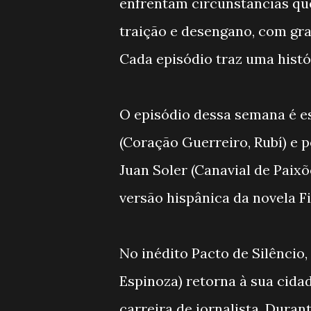
enfrentam circunstâncias que
traição e desengano, com gr
Cada episódio traz uma histór
O episódio dessa semana é es
(Coração Guerreiro, Rubí) e p
Juan Soler (Canavial de Paix
versão hispânica da novela F
No inédito Pacto de Silêncio
Espinoza) retorna à sua cida
carreira de jornalista. Duran