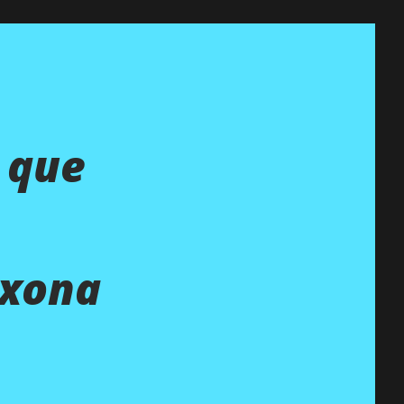
 que
ixona