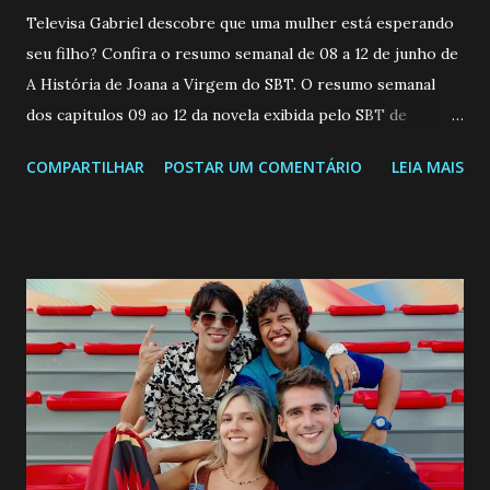
Televisa Gabriel descobre que uma mulher está esperando
seu filho? Confira o resumo semanal de 08 a 12 de junho de
A História de Joana a Virgem do SBT. O resumo semanal
dos capitulos 09 ao 12 da novela exibida pelo SBT de
segunda a sexta-feira as 20h45 da noite: Leia também... Veja
COMPARTILHAR
POSTAR UM COMENTÁRIO
LEIA MAIS
a Programação Semanal do SBT de 08/06/26 a 14/06/26
SEGUNDA-FEIRA 08 DE JUNHO: CAPITULO 9 Salvador
interrompe sua investigação ao conhecer Jenny, mas ela
não demonstra interesse em interagir com ele. Joana
confessa a Gabriel que ele demonstrou ser o tipo de
pessoa que ela tanto desejou durante toda a vida. Camila
entra no quarto de Gabriel e imagina como seria o
encontro deles, quando conseguir seduzi-lo. Manuel avisa a
Paula sobre a suposta infidelidade de Gabriel com Joana.
Rogerio consegue se livrar de todas as suspeitas pelo
desaparecimento de Francisco, apontando que ele poderia