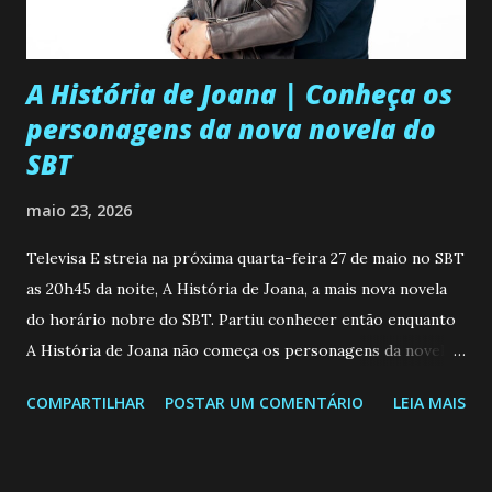
A História de Joana | Conheça os
personagens da nova novela do
SBT
maio 23, 2026
Televisa E streia na próxima quarta-feira 27 de maio no SBT
as 20h45 da noite, A História de Joana, a mais nova novela
do horário nobre do SBT. Partiu conhecer então enquanto
A História de Joana não começa os personagens da novela?
Confira: Leia também... Veja a Programação Semanal do SBT
COMPARTILHAR
POSTAR UM COMENTÁRIO
LEIA MAIS
de 25/05/26 a 31/05/26 JOANA GUADALUPE (Camila
Valero) Uma jovem humilde e moderna, filha de mãe
solteira e neta de uma mulher abandonada pelo marido, não