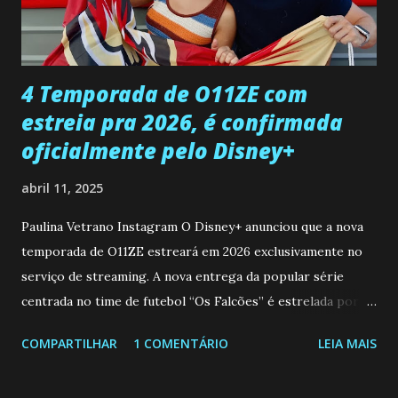
ter sido vítima da fúria de Gabriel. Artur informa a Gabriel
que a clínica inseminou por engano outra paciente, que está
...
4 Temporada de O11ZE com
estreia pra 2026, é confirmada
oficialmente pelo Disney+
abril 11, 2025
Paulina Vetrano Instagram O Disney+ anunciou que a nova
temporada de O11ZE estreará em 2026 exclusivamente no
serviço de streaming. A nova entrega da popular série
centrada no time de futebol “Os Falcões” é estrelada por
Mariano González (Gabo), David Penagos (Ricky) e Luan
COMPARTILHAR
1 COMENTÁRIO
LEIA MAIS
Brum (Dedé), que voltam a interpretar seus personagens
originais, e apresenta um elenco de novos Falcões liderado