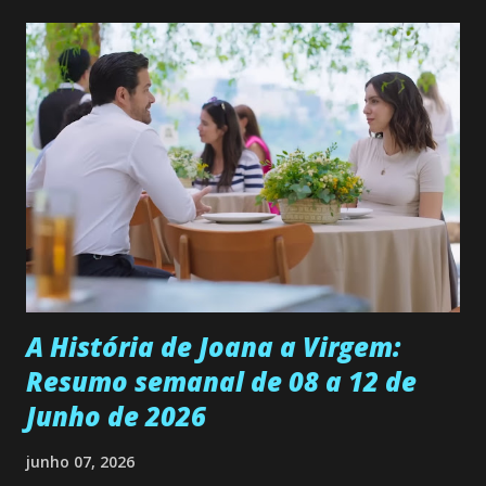
quer que o mesmo lhe aconteça na vida, por isso decidiu
permanecer virgem até encontrar o homem que realmente
ama, o que não é fácil, já que dedica todas as suas energias a
se aprimorar, trabalhando, estudando e se orgulhando de
ser a primeira mulher da família a ingressar na
universidade. Ela tem uma personalidade muito alegre, é
muito madura para a idade, determinada, criativa e
empática. Detesta injustiças e é uma ótima amiga. Pode ser
teimosa e muito persistente quando decide fazer algo.
Durante um exame ginecológico, ela é inseminada por eng...
A História de Joana a Virgem:
Resumo semanal de 08 a 12 de
Junho de 2026
junho 07, 2026