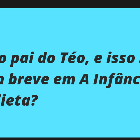
 pai do Téo, e isso
 breve em A Infânc
ieta?