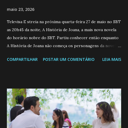
maio 23, 2026
Televisa E streia na próxima quarta-feira 27 de maio no SBT
as 20h45 da noite, A História de Joana, a mais nova novela
do horário nobre do SBT. Partiu conhecer então enquanto
A História de Joana não começa os personagens da novela?
Confira: Leia também... Veja a Programação Semanal do SBT
COMPARTILHAR
POSTAR UM COMENTÁRIO
LEIA MAIS
de 25/05/26 a 31/05/26 JOANA GUADALUPE (Camila
Valero) Uma jovem humilde e moderna, filha de mãe
solteira e neta de uma mulher abandonada pelo marido, não
quer que o mesmo lhe aconteça na vida, por isso decidiu
permanecer virgem até encontrar o homem que realmente
ama, o que não é fácil, já que dedica todas as suas energias a
se aprimorar, trabalhando, estudando e se orgulhando de
ser a primeira mulher da família a ingressar na
universidade. Ela tem uma personalidade muito alegre, é