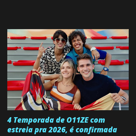
a Programação Semanal do SBT de 08/06/26 a 14/06/26
SEGUNDA-FEIRA 08 DE JUNHO: CAPITULO 9 Salvador
interrompe sua investigação ao conhecer Jenny, mas ela
não demonstra interesse em interagir com ele. Joana
confessa a Gabriel que ele demonstrou ser o tipo de
pessoa que ela tanto desejou durante toda a vida. Camila
entra no quarto de Gabriel e imagina como seria o
encontro deles, quando conseguir seduzi-lo. Manuel avisa a
Paula sobre a suposta infidelidade de Gabriel com Joana.
Rogerio consegue se livrar de todas as suspeitas pelo
desaparecimento de Francisco, apontando que ele poderia
ter sido vítima da fúria de Gabriel. Artur informa a Gabriel
que a clínica inseminou por engano outra paciente, que está
...
4 Temporada de O11ZE com
estreia pra 2026, é confirmada