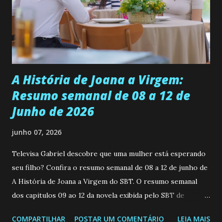
muito madura para a idade, determinada, criativa e
empática. Detesta injustiças e é uma ótima amiga. Pode ser
teimosa e muito persistente quando decide fazer algo.
Durante um exame ginecológico, ela é inseminada por eng...
A História de Joana a Virgem:
Resumo semanal de 08 a 12 de
Junho de 2026
junho 07, 2026
Televisa Gabriel descobre que uma mulher está esperando
seu filho? Confira o resumo semanal de 08 a 12 de junho de
A História de Joana a Virgem do SBT. O resumo semanal
dos capitulos 09 ao 12 da novela exibida pelo SBT de
segunda a sexta-feira as 20h45 da noite: Leia também... Veja
COMPARTILHAR
POSTAR UM COMENTÁRIO
LEIA MAIS