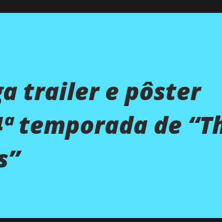
a trailer e pôster
 4ª temporada de “T
s”