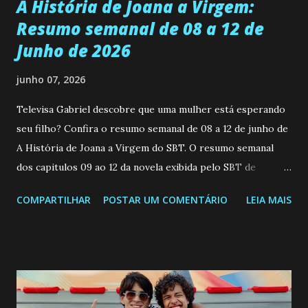
A História de Joana a Virgem:
Resumo semanal de 08 a 12 de
Junho de 2026
junho 07, 2026
Televisa Gabriel descobre que uma mulher está esperando
seu filho? Confira o resumo semanal de 08 a 12 de junho de
A História de Joana a Virgem do SBT. O resumo semanal
dos capitulos 09 ao 12 da novela exibida pelo SBT de
segunda a sexta-feira as 20h45 da noite: Leia também... Veja
COMPARTILHAR
POSTAR UM COMENTÁRIO
LEIA MAIS
a Programação Semanal do SBT de 08/06/26 a 14/06/26
SEGUNDA-FEIRA 08 DE JUNHO: CAPITULO 9 Salvador
interrompe sua investigação ao conhecer Jenny, mas ela
não demonstra interesse em interagir com ele. Joana
confessa a Gabriel que ele demonstrou ser o tipo de
pessoa que ela tanto desejou durante toda a vida. Camila