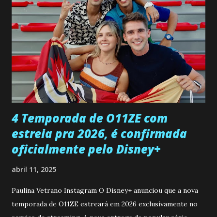
entra no quarto de Gabriel e imagina como seria o
encontro deles, quando conseguir seduzi-lo. Manuel avisa a
Paula sobre a suposta infidelidade de Gabriel com Joana.
Rogerio consegue se livrar de todas as suspeitas pelo
desaparecimento de Francisco, apontando que ele poderia
ter sido vítima da fúria de Gabriel. Artur informa a Gabriel
que a clínica inseminou por engano outra paciente, que está
...
4 Temporada de O11ZE com
estreia pra 2026, é confirmada
oficialmente pelo Disney+
abril 11, 2025
Paulina Vetrano Instagram O Disney+ anunciou que a nova
temporada de O11ZE estreará em 2026 exclusivamente no