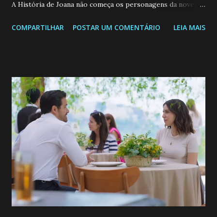
A História de Joana não começa os personagens da novela?
Confira: Leia também... Veja a Programação Semanal do SBT
COMPARTILHAR
POSTAR UM COMENTÁRIO
LEIA MAIS
de 25/05/26 a 31/05/26 JOANA GUADALUPE (Camila
Valero) Uma jovem humilde e moderna, filha de mãe
solteira e neta de uma mulher abandonada pelo marido, não
quer que o mesmo lhe aconteça na vida, por isso decidiu
permanecer virgem até encontrar o homem que realmente
ama, o que não é fácil, já que dedica todas as suas energias a
se aprimorar, trabalhando, estudando e se orgulhando de
ser a primeira mulher da família a ingressar na
universidade. Ela tem uma personalidade muito alegre, é
muito madura para a idade, determinada, criativa e
empática. Detesta injustiças e é uma ótima amiga. Pode ser
teimosa e muito persistente quando decide fazer algo.
Durante um exame ginecológico, ela é inseminada por eng...