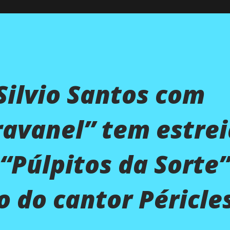
ilvio Santos com
ravanel” tem estrei
Púlpitos da Sorte”
o do cantor Péricle