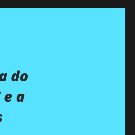
a do
 e a
s