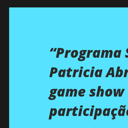
“Programa S
Patricia Ab
game show “
participaçã