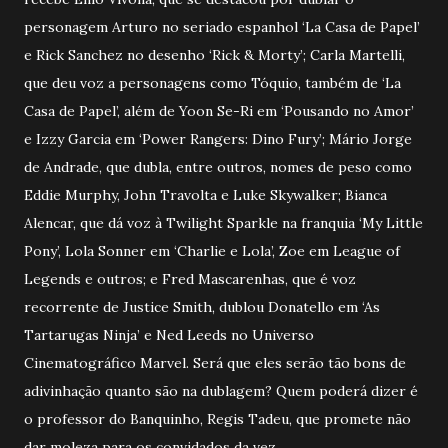
personagem Arturo no seriado espanhol ‘La Casa de Papel’
e Rick Sanchez no desenho ‘Rick & Morty’; Carla Martelli,
que deu voz a personagens como Tóquio, também de ‘La
Casa de Papel’, além de Yoon Se-Ri em ‘Pousando no Amor’
e Izzy Garcia em ‘Power Rangers: Dino Fury’; Mário Jorge
de Andrade, que dubla, entre outros, nomes de peso como
Eddie Murphy, John Travolta e Luke Skywalker; Bianca
Alencar, que dá voz à Twilight Sparkle na franquia ‘My Little
Pony’, Lola Sonner em ‘Charlie e Lola’, Zoe em League of
Legends e outros; e Fred Mascarenhas, que é voz
recorrente de Justice Smith, dublou Donatello em ‘As
Tartarugas Ninja’ e Ned Leeds no Universo
Cinematográfico Marvel. Será que eles serão tão bons de
adivinhação quanto são na dublagem? Quem poderá dizer é
o professor do Banquinho, Regis Tadeu, que promete não
dar moleza para os convidados da vez.