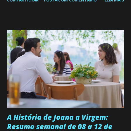
de 25/05/26 a 31/05/26 JOANA GUADALUPE (Camila
Valero) Uma jovem humilde e moderna, filha de mãe
solteira e neta de uma mulher abandonada pelo marido, não
quer que o mesmo lhe aconteça na vida, por isso decidiu
permanecer virgem até encontrar o homem que realmente
ama, o que não é fácil, já que dedica todas as suas energias a
se aprimorar, trabalhando, estudando e se orgulhando de
ser a primeira mulher da família a ingressar na
universidade. Ela tem uma personalidade muito alegre, é
muito madura para a idade, determinada, criativa e
empática. Detesta injustiças e é uma ótima amiga. Pode ser
teimosa e muito persistente quando decide fazer algo.
Durante um exame ginecológico, ela é inseminada por eng...
A História de Joana a Virgem:
Resumo semanal de 08 a 12 de