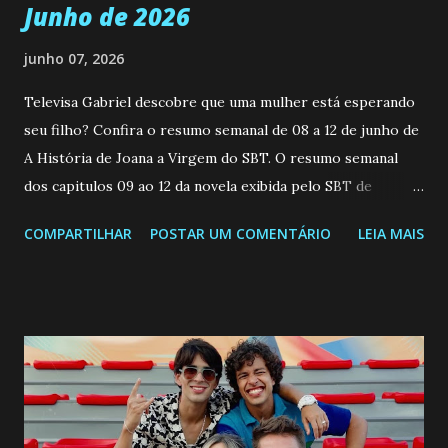
Junho de 2026
junho 07, 2026
Televisa Gabriel descobre que uma mulher está esperando
seu filho? Confira o resumo semanal de 08 a 12 de junho de
A História de Joana a Virgem do SBT. O resumo semanal
dos capitulos 09 ao 12 da novela exibida pelo SBT de
segunda a sexta-feira as 20h45 da noite: Leia também... Veja
COMPARTILHAR
POSTAR UM COMENTÁRIO
LEIA MAIS
a Programação Semanal do SBT de 08/06/26 a 14/06/26
SEGUNDA-FEIRA 08 DE JUNHO: CAPITULO 9 Salvador
interrompe sua investigação ao conhecer Jenny, mas ela
não demonstra interesse em interagir com ele. Joana
confessa a Gabriel que ele demonstrou ser o tipo de
pessoa que ela tanto desejou durante toda a vida. Camila
entra no quarto de Gabriel e imagina como seria o
encontro deles, quando conseguir seduzi-lo. Manuel avisa a