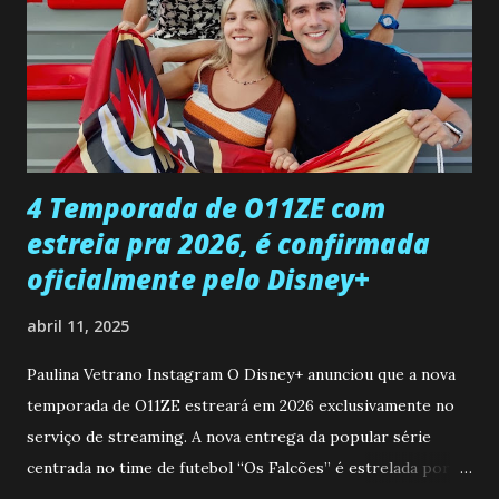
Paula sobre a suposta infidelidade de Gabriel com Joana.
Rogerio consegue se livrar de todas as suspeitas pelo
desaparecimento de Francisco, apontando que ele poderia
ter sido vítima da fúria de Gabriel. Artur informa a Gabriel
que a clínica inseminou por engano outra paciente, que está
...
4 Temporada de O11ZE com
estreia pra 2026, é confirmada
oficialmente pelo Disney+
abril 11, 2025
Paulina Vetrano Instagram O Disney+ anunciou que a nova
temporada de O11ZE estreará em 2026 exclusivamente no
serviço de streaming. A nova entrega da popular série
centrada no time de futebol “Os Falcões” é estrelada por
Mariano González (Gabo), David Penagos (Ricky) e Luan