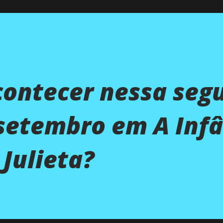
contecer nessa seg
 setembro em A Inf
Julieta?