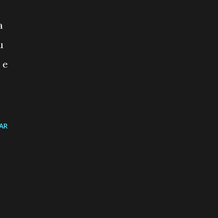
a
u
 e
AR