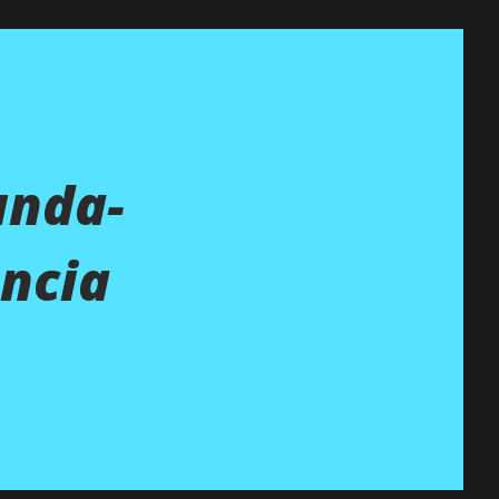
unda-
ância