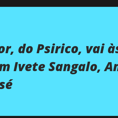
r, do Psirico, vai à
m Ivete Sangalo, A
sé