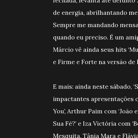
fechada, levanta até defunto”
de energia, abrilhantando meu
Sempre me mandando mensage
quando eu preciso. É um ami
Márcio vê ainda seus hits ‘Mu
e Firme e Forte na versão de
E mais: ainda neste sábado, ‘
impactantes apresentações c
You’, Arthur Paim com ‘João 
Sua Fé?’ e Iza Victória com ‘B
Mesquita, Tânia Mara e Fláv