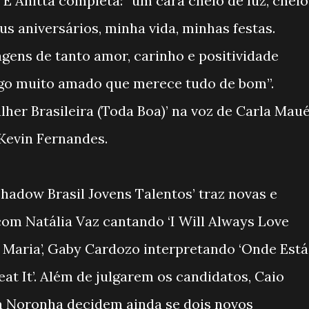
. E Anitta completa: “um cara cheio de luz, cheio
s aniversários, minha vida, minhas festas.
ns de tanto amor, carinho e positividade
go muito amado que merece tudo de bom”.
lher Brasileira (Toda Boa)’ na voz de Carla Mau
 Kevin Fernandes.
Shadow Brasil Jovens Talentos’ traz novas e
om Natália Vaz cantando ‘I Will Always Love
e Maria’, Gaby Cardozo interpretando ‘Onde Está
eat It’. Além de julgarem os candidatos, Caio
ia Noronha decidem ainda se dois novos