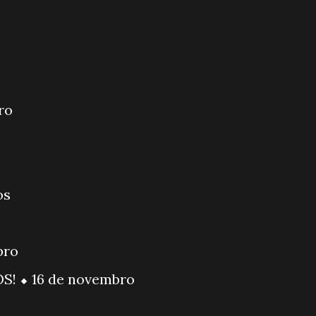
bro
os
bro
! ⬥ 16 de novembro