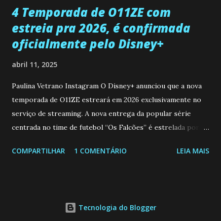
4 Temporada de O11ZE com
estreia pra 2026, é confirmada
oficialmente pelo Disney+
abril 11, 2025
Paulina Vetrano Instagram O Disney+ anunciou que a nova
temporada de O11ZE estreará em 2026 exclusivamente no
serviço de streaming. A nova entrega da popular série
centrada no time de futebol “Os Falcões” é estrelada por
Mariano González (Gabo), David Penagos (Ricky) e Luan
COMPARTILHAR
1 COMENTÁRIO
LEIA MAIS
Brum (Dedé), que voltam a interpretar seus personagens
originais, e apresenta um elenco de novos Falcões liderado
pelo ator mexicano Emiliano González (Gael). Os episódios
também contam com a participação especial do renomado
Tecnologia do Blogger
atleta Sergio “Kun” Agüero, além de outras figuras de