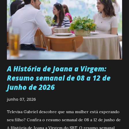
se aprimorar, trabalhando, estudando e se orgulhando de
ser a primeira mulher da família a ingressar na
universidade. Ela tem uma personalidade muito alegre, é
muito madura para a idade, determinada, criativa e
empática. Detesta injustiças e é uma ótima amiga. Pode ser
teimosa e muito persistente quando decide fazer algo.
Durante um exame ginecológico, ela é inseminada por eng...
A História de Joana a Virgem:
Resumo semanal de 08 a 12 de
Junho de 2026
junho 07, 2026
Televisa Gabriel descobre que uma mulher está esperando
seu filho? Confira o resumo semanal de 08 a 12 de junho de
A História de Joana a Virgem do SBT. O resumo semanal