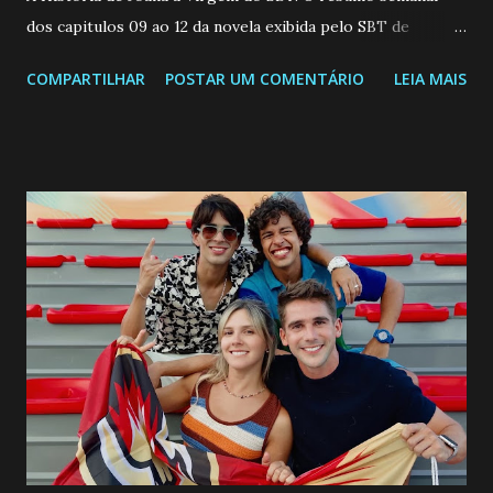
dos capitulos 09 ao 12 da novela exibida pelo SBT de
segunda a sexta-feira as 20h45 da noite: Leia também... Veja
COMPARTILHAR
POSTAR UM COMENTÁRIO
LEIA MAIS
a Programação Semanal do SBT de 08/06/26 a 14/06/26
SEGUNDA-FEIRA 08 DE JUNHO: CAPITULO 9 Salvador
interrompe sua investigação ao conhecer Jenny, mas ela
não demonstra interesse em interagir com ele. Joana
confessa a Gabriel que ele demonstrou ser o tipo de
pessoa que ela tanto desejou durante toda a vida. Camila
entra no quarto de Gabriel e imagina como seria o
encontro deles, quando conseguir seduzi-lo. Manuel avisa a
Paula sobre a suposta infidelidade de Gabriel com Joana.
Rogerio consegue se livrar de todas as suspeitas pelo
desaparecimento de Francisco, apontando que ele poderia
ter sido vítima da fúria de Gabriel. Artur informa a Gabriel
que a clínica inseminou por engano outra paciente, que está
...