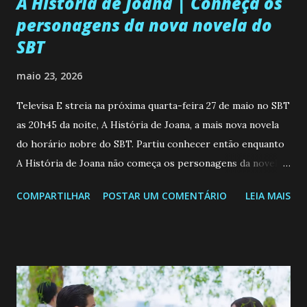
A História de Joana | Conheça os
personagens da nova novela do
SBT
maio 23, 2026
Televisa E streia na próxima quarta-feira 27 de maio no SBT
as 20h45 da noite, A História de Joana, a mais nova novela
do horário nobre do SBT. Partiu conhecer então enquanto
A História de Joana não começa os personagens da novela?
Confira: Leia também... Veja a Programação Semanal do SBT
COMPARTILHAR
POSTAR UM COMENTÁRIO
LEIA MAIS
de 25/05/26 a 31/05/26 JOANA GUADALUPE (Camila
Valero) Uma jovem humilde e moderna, filha de mãe
solteira e neta de uma mulher abandonada pelo marido, não
quer que o mesmo lhe aconteça na vida, por isso decidiu
permanecer virgem até encontrar o homem que realmente
ama, o que não é fácil, já que dedica todas as suas energias a