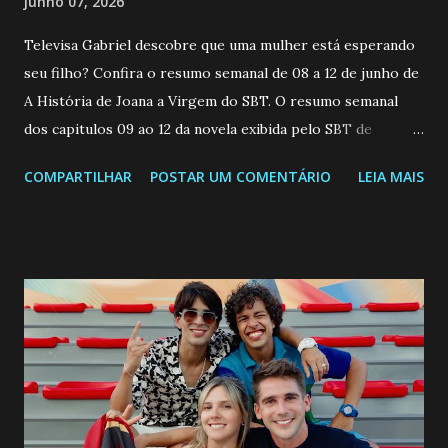
junho 07, 2026
Televisa Gabriel descobre que uma mulher está esperando
seu filho? Confira o resumo semanal de 08 a 12 de junho de
A História de Joana a Virgem do SBT. O resumo semanal
dos capitulos 09 ao 12 da novela exibida pelo SBT de
segunda a sexta-feira as 20h45 da noite: Leia também... Veja
COMPARTILHAR
POSTAR UM COMENTÁRIO
LEIA MAIS
a Programação Semanal do SBT de 08/06/26 a 14/06/26
SEGUNDA-FEIRA 08 DE JUNHO: CAPITULO 9 Salvador
interrompe sua investigação ao conhecer Jenny, mas ela
não demonstra interesse em interagir com ele. Joana
confessa a Gabriel que ele demonstrou ser o tipo de
pessoa que ela tanto desejou durante toda a vida. Camila
entra no quarto de Gabriel e imagina como seria o
encontro deles, quando conseguir seduzi-lo. Manuel avisa a
Paula sobre a suposta infidelidade de Gabriel com Joana.
Rogerio consegue se livrar de todas as suspeitas pelo