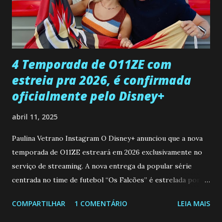
desaparecimento de Francisco, apontando que ele poderia
ter sido vítima da fúria de Gabriel. Artur informa a Gabriel
que a clínica inseminou por engano outra paciente, que está
...
4 Temporada de O11ZE com
estreia pra 2026, é confirmada
oficialmente pelo Disney+
abril 11, 2025
Paulina Vetrano Instagram O Disney+ anunciou que a nova
temporada de O11ZE estreará em 2026 exclusivamente no
serviço de streaming. A nova entrega da popular série
centrada no time de futebol “Os Falcões” é estrelada por
Mariano González (Gabo), David Penagos (Ricky) e Luan
COMPARTILHAR
1 COMENTÁRIO
LEIA MAIS
Brum (Dedé), que voltam a interpretar seus personagens
originais, e apresenta um elenco de novos Falcões liderado