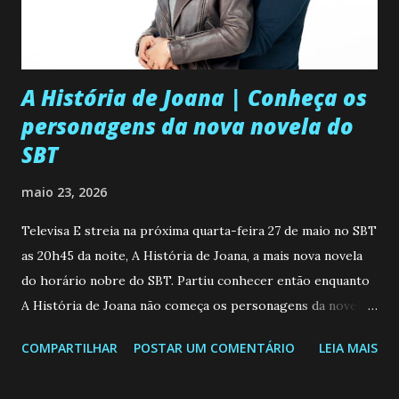
A História de Joana | Conheça os
personagens da nova novela do
SBT
maio 23, 2026
Televisa E streia na próxima quarta-feira 27 de maio no SBT
as 20h45 da noite, A História de Joana, a mais nova novela
do horário nobre do SBT. Partiu conhecer então enquanto
A História de Joana não começa os personagens da novela?
Confira: Leia também... Veja a Programação Semanal do SBT
COMPARTILHAR
POSTAR UM COMENTÁRIO
LEIA MAIS
de 25/05/26 a 31/05/26 JOANA GUADALUPE (Camila
Valero) Uma jovem humilde e moderna, filha de mãe