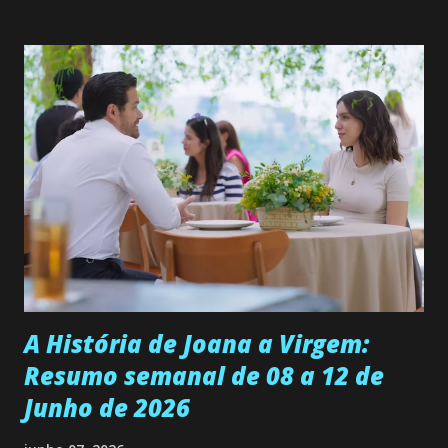
solteira e neta de uma mulher abandonada pelo marido, não
quer que o mesmo lhe aconteça na vida, por isso decidiu
permanecer virgem até encontrar o homem que realmente
ama, o que não é fácil, já que dedica todas as suas energias a
se aprimorar, trabalhando, estudando e se orgulhando de
ser a primeira mulher da família a ingressar na
universidade. Ela tem uma personalidade muito alegre, é
muito madura para a idade, determinada, criativa e
empática. Detesta injustiças e é uma ótima amiga. Pode ser
teimosa e muito persistente quando decide fazer algo.
Durante um exame ginecológico, ela é inseminada por eng...
A História de Joana a Virgem:
Resumo semanal de 08 a 12 de
Junho de 2026