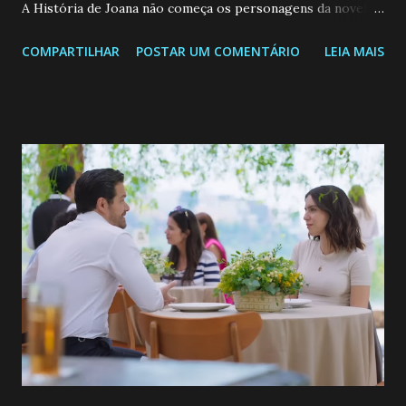
A História de Joana não começa os personagens da novela?
Confira: Leia também... Veja a Programação Semanal do SBT
COMPARTILHAR
POSTAR UM COMENTÁRIO
LEIA MAIS
de 25/05/26 a 31/05/26 JOANA GUADALUPE (Camila
Valero) Uma jovem humilde e moderna, filha de mãe
solteira e neta de uma mulher abandonada pelo marido, não
quer que o mesmo lhe aconteça na vida, por isso decidiu
permanecer virgem até encontrar o homem que realmente
ama, o que não é fácil, já que dedica todas as suas energias a
se aprimorar, trabalhando, estudando e se orgulhando de
ser a primeira mulher da família a ingressar na
universidade. Ela tem uma personalidade muito alegre, é
muito madura para a idade, determinada, criativa e
empática. Detesta injustiças e é uma ótima amiga. Pode ser
teimosa e muito persistente quando decide fazer algo.
Durante um exame ginecológico, ela é inseminada por eng...