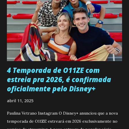
entra no quarto de Gabriel e imagina como seria o
encontro deles, quando conseguir seduzi-lo. Manuel avisa a
Paula sobre a suposta infidelidade de Gabriel com Joana.
Rogerio consegue se livrar de todas as suspeitas pelo
desaparecimento de Francisco, apontando que ele poderia
ter sido vítima da fúria de Gabriel. Artur informa a Gabriel
que a clínica inseminou por engano outra paciente, que está
...
4 Temporada de O11ZE com
estreia pra 2026, é confirmada
oficialmente pelo Disney+
abril 11, 2025
Paulina Vetrano Instagram O Disney+ anunciou que a nova
temporada de O11ZE estreará em 2026 exclusivamente no