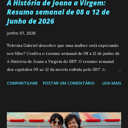
A História de Joana a Virgem:
Resumo semanal de 08 a 12 de
Junho de 2026
junho 07, 2026
Televisa Gabriel descobre que uma mulher está esperando
seu filho? Confira o resumo semanal de 08 a 12 de junho de
A História de Joana a Virgem do SBT. O resumo semanal
dos capitulos 09 ao 12 da novela exibida pelo SBT de
segunda a sexta-feira as 20h45 da noite: Leia também... Veja
COMPARTILHAR
POSTAR UM COMENTÁRIO
LEIA MAIS
a Programação Semanal do SBT de 08/06/26 a 14/06/26
SEGUNDA-FEIRA 08 DE JUNHO: CAPITULO 9 Salvador
interrompe sua investigação ao conhecer Jenny, mas ela
não demonstra interesse em interagir com ele. Joana
confessa a Gabriel que ele demonstrou ser o tipo de
pessoa que ela tanto desejou durante toda a vida. Camila