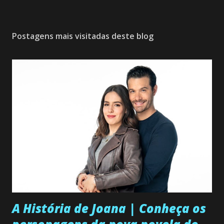
P
o
s
Postagens mais visitadas deste blog
t
a
r
u
m
c
o
m
e
n
t
á
r
i
o
A História de Joana | Conheça os