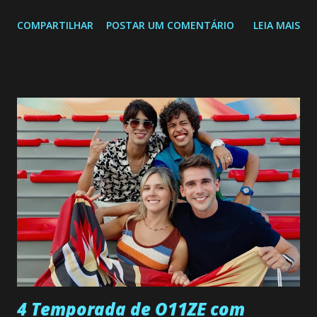
segunda a sexta-feira as 20h45 da noite: Leia também... Veja
COMPARTILHAR
POSTAR UM COMENTÁRIO
LEIA MAIS
a Programação Semanal do SBT de 08/06/26 a 14/06/26
SEGUNDA-FEIRA 08 DE JUNHO: CAPITULO 9 Salvador
interrompe sua investigação ao conhecer Jenny, mas ela
não demonstra interesse em interagir com ele. Joana
confessa a Gabriel que ele demonstrou ser o tipo de
pessoa que ela tanto desejou durante toda a vida. Camila
entra no quarto de Gabriel e imagina como seria o
encontro deles, quando conseguir seduzi-lo. Manuel avisa a
Paula sobre a suposta infidelidade de Gabriel com Joana.
Rogerio consegue se livrar de todas as suspeitas pelo
desaparecimento de Francisco, apontando que ele poderia
ter sido vítima da fúria de Gabriel. Artur informa a Gabriel
que a clínica inseminou por engano outra paciente, que está
...
4 Temporada de O11ZE com