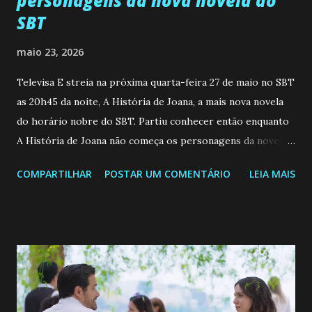
personagens da nova novela do
SBT
maio 23, 2026
Televisa E streia na próxima quarta-feira 27 de maio no SBT
as 20h45 da noite, A História de Joana, a mais nova novela
do horário nobre do SBT. Partiu conhecer então enquanto
A História de Joana não começa os personagens da novela?
Confira: Leia também... Veja a Programação Semanal do SBT
COMPARTILHAR
POSTAR UM COMENTÁRIO
LEIA MAIS
de 25/05/26 a 31/05/26 JOANA GUADALUPE (Camila
Valero) Uma jovem humilde e moderna, filha de mãe
solteira e neta de uma mulher abandonada pelo marido, não
quer que o mesmo lhe aconteça na vida, por isso decidiu
permanecer virgem até encontrar o homem que realmente
ama, o que não é fácil, já que dedica todas as suas energias a
se aprimorar, trabalhando, estudando e se orgulhando de