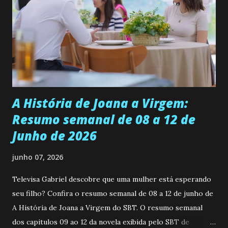
ser a primeira mulher da família a ingressar na
universidade. Ela tem uma personalidade muito alegre, é
muito madura para a idade, determinada, criativa e
empática. Detesta injustiças e é uma ótima amiga. Pode ser
teimosa e muito persistente quando decide fazer algo.
Durante um exame ginecológico, ela é inseminada por eng...
A História de Joana a Virgem:
Resumo semanal de 08 a 12 de
Junho de 2026
junho 07, 2026
Televisa Gabriel descobre que uma mulher está esperando
seu filho? Confira o resumo semanal de 08 a 12 de junho de
A História de Joana a Virgem do SBT. O resumo semanal
dos capitulos 09 ao 12 da novela exibida pelo SBT de