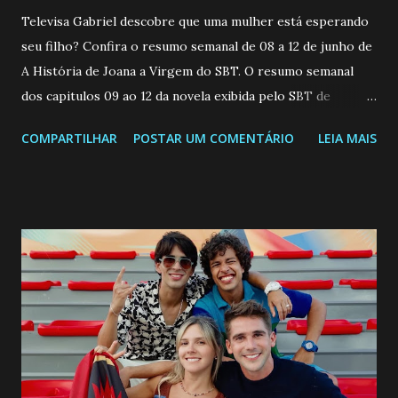
Televisa Gabriel descobre que uma mulher está esperando
seu filho? Confira o resumo semanal de 08 a 12 de junho de
A História de Joana a Virgem do SBT. O resumo semanal
dos capitulos 09 ao 12 da novela exibida pelo SBT de
segunda a sexta-feira as 20h45 da noite: Leia também... Veja
COMPARTILHAR
POSTAR UM COMENTÁRIO
LEIA MAIS
a Programação Semanal do SBT de 08/06/26 a 14/06/26
SEGUNDA-FEIRA 08 DE JUNHO: CAPITULO 9 Salvador
interrompe sua investigação ao conhecer Jenny, mas ela
não demonstra interesse em interagir com ele. Joana
confessa a Gabriel que ele demonstrou ser o tipo de
pessoa que ela tanto desejou durante toda a vida. Camila
entra no quarto de Gabriel e imagina como seria o
encontro deles, quando conseguir seduzi-lo. Manuel avisa a
Paula sobre a suposta infidelidade de Gabriel com Joana.
Rogerio consegue se livrar de todas as suspeitas pelo
desaparecimento de Francisco, apontando que ele poderia