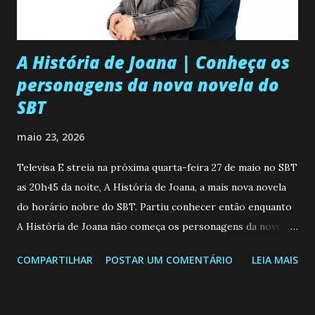
A História de Joana | Conheça os
personagens da nova novela do
SBT
maio 23, 2026
Televisa E streia na próxima quarta-feira 27 de maio no SBT
as 20h45 da noite, A História de Joana, a mais nova novela
do horário nobre do SBT. Partiu conhecer então enquanto
A História de Joana não começa os personagens da novela?
Confira: Leia também... Veja a Programação Semanal do SBT
COMPARTILHAR
POSTAR UM COMENTÁRIO
LEIA MAIS
de 25/05/26 a 31/05/26 JOANA GUADALUPE (Camila
Valero) Uma jovem humilde e moderna, filha de mãe
solteira e neta de uma mulher abandonada pelo marido, não