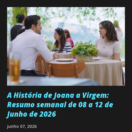
quer que o mesmo lhe aconteça na vida, por isso decidiu
permanecer virgem até encontrar o homem que realmente
ama, o que não é fácil, já que dedica todas as suas energias a
se aprimorar, trabalhando, estudando e se orgulhando de
ser a primeira mulher da família a ingressar na
universidade. Ela tem uma personalidade muito alegre, é
muito madura para a idade, determinada, criativa e
empática. Detesta injustiças e é uma ótima amiga. Pode ser
teimosa e muito persistente quando decide fazer algo.
Durante um exame ginecológico, ela é inseminada por eng...
A História de Joana a Virgem:
Resumo semanal de 08 a 12 de
Junho de 2026
junho 07, 2026