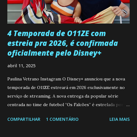
ter sido vítima da fúria de Gabriel. Artur informa a Gabriel
que a clínica inseminou por engano outra paciente, que está
...
4 Temporada de O11ZE com
estreia pra 2026, é confirmada
oficialmente pelo Disney+
abril 11, 2025
Paulina Vetrano Instagram O Disney+ anunciou que a nova
temporada de O11ZE estreará em 2026 exclusivamente no
serviço de streaming. A nova entrega da popular série
centrada no time de futebol “Os Falcões” é estrelada por
Mariano González (Gabo), David Penagos (Ricky) e Luan
COMPARTILHAR
1 COMENTÁRIO
LEIA MAIS
Brum (Dedé), que voltam a interpretar seus personagens
originais, e apresenta um elenco de novos Falcões liderado