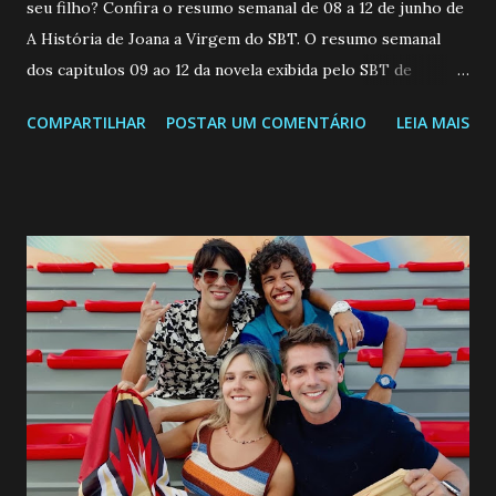
seu filho? Confira o resumo semanal de 08 a 12 de junho de
A História de Joana a Virgem do SBT. O resumo semanal
dos capitulos 09 ao 12 da novela exibida pelo SBT de
segunda a sexta-feira as 20h45 da noite: Leia também... Veja
COMPARTILHAR
POSTAR UM COMENTÁRIO
LEIA MAIS
a Programação Semanal do SBT de 08/06/26 a 14/06/26
SEGUNDA-FEIRA 08 DE JUNHO: CAPITULO 9 Salvador
interrompe sua investigação ao conhecer Jenny, mas ela
não demonstra interesse em interagir com ele. Joana
confessa a Gabriel que ele demonstrou ser o tipo de
pessoa que ela tanto desejou durante toda a vida. Camila
entra no quarto de Gabriel e imagina como seria o
encontro deles, quando conseguir seduzi-lo. Manuel avisa a
Paula sobre a suposta infidelidade de Gabriel com Joana.
Rogerio consegue se livrar de todas as suspeitas pelo
desaparecimento de Francisco, apontando que ele poderia
ter sido vítima da fúria de Gabriel. Artur informa a Gabriel