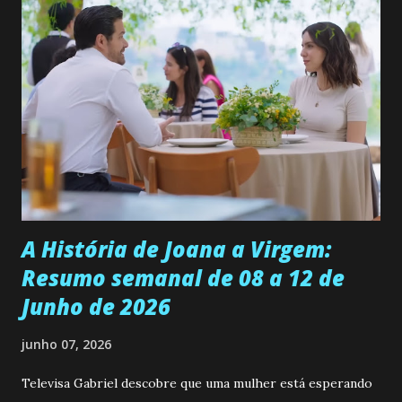
ama, o que não é fácil, já que dedica todas as suas energias a
se aprimorar, trabalhando, estudando e se orgulhando de
ser a primeira mulher da família a ingressar na
universidade. Ela tem uma personalidade muito alegre, é
muito madura para a idade, determinada, criativa e
empática. Detesta injustiças e é uma ótima amiga. Pode ser
teimosa e muito persistente quando decide fazer algo.
Durante um exame ginecológico, ela é inseminada por eng...
A História de Joana a Virgem:
Resumo semanal de 08 a 12 de
Junho de 2026
junho 07, 2026
Televisa Gabriel descobre que uma mulher está esperando