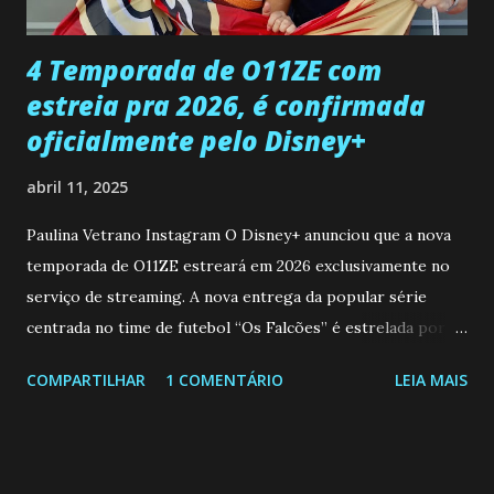
que a clínica inseminou por engano outra paciente, que está
...
4 Temporada de O11ZE com
estreia pra 2026, é confirmada
oficialmente pelo Disney+
abril 11, 2025
Paulina Vetrano Instagram O Disney+ anunciou que a nova
temporada de O11ZE estreará em 2026 exclusivamente no
serviço de streaming. A nova entrega da popular série
centrada no time de futebol “Os Falcões” é estrelada por
Mariano González (Gabo), David Penagos (Ricky) e Luan
COMPARTILHAR
1 COMENTÁRIO
LEIA MAIS
Brum (Dedé), que voltam a interpretar seus personagens
originais, e apresenta um elenco de novos Falcões liderado
pelo ator mexicano Emiliano González (Gael). Os episódios
também contam com a participação especial do renomado