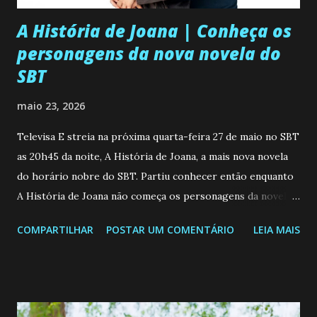
A História de Joana | Conheça os
personagens da nova novela do
SBT
maio 23, 2026
Televisa E streia na próxima quarta-feira 27 de maio no SBT
as 20h45 da noite, A História de Joana, a mais nova novela
do horário nobre do SBT. Partiu conhecer então enquanto
A História de Joana não começa os personagens da novela?
Confira: Leia também... Veja a Programação Semanal do SBT
COMPARTILHAR
POSTAR UM COMENTÁRIO
LEIA MAIS
de 25/05/26 a 31/05/26 JOANA GUADALUPE (Camila
Valero) Uma jovem humilde e moderna, filha de mãe
solteira e neta de uma mulher abandonada pelo marido, não
quer que o mesmo lhe aconteça na vida, por isso decidiu
permanecer virgem até encontrar o homem que realmente