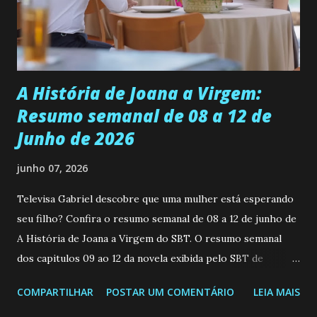
empática. Detesta injustiças e é uma ótima amiga. Pode ser
teimosa e muito persistente quando decide fazer algo.
Durante um exame ginecológico, ela é inseminada por eng...
A História de Joana a Virgem:
Resumo semanal de 08 a 12 de
Junho de 2026
junho 07, 2026
Televisa Gabriel descobre que uma mulher está esperando
seu filho? Confira o resumo semanal de 08 a 12 de junho de
A História de Joana a Virgem do SBT. O resumo semanal
dos capitulos 09 ao 12 da novela exibida pelo SBT de
segunda a sexta-feira as 20h45 da noite: Leia também... Veja
COMPARTILHAR
POSTAR UM COMENTÁRIO
LEIA MAIS
a Programação Semanal do SBT de 08/06/26 a 14/06/26