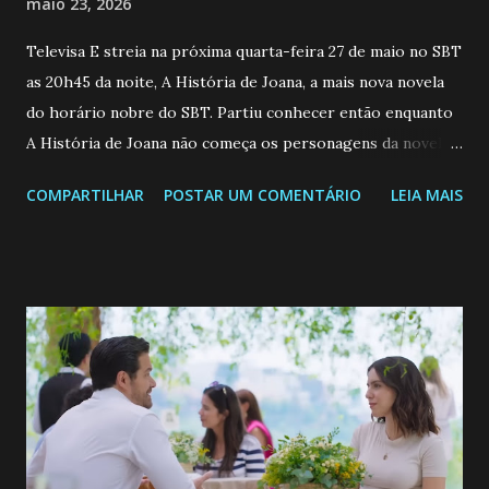
maio 23, 2026
Televisa E streia na próxima quarta-feira 27 de maio no SBT
as 20h45 da noite, A História de Joana, a mais nova novela
do horário nobre do SBT. Partiu conhecer então enquanto
A História de Joana não começa os personagens da novela?
Confira: Leia também... Veja a Programação Semanal do SBT
COMPARTILHAR
POSTAR UM COMENTÁRIO
LEIA MAIS
de 25/05/26 a 31/05/26 JOANA GUADALUPE (Camila
Valero) Uma jovem humilde e moderna, filha de mãe
solteira e neta de uma mulher abandonada pelo marido, não
quer que o mesmo lhe aconteça na vida, por isso decidiu
permanecer virgem até encontrar o homem que realmente
ama, o que não é fácil, já que dedica todas as suas energias a
se aprimorar, trabalhando, estudando e se orgulhando de
ser a primeira mulher da família a ingressar na
universidade. Ela tem uma personalidade muito alegre, é
muito madura para a idade, determinada, criativa e