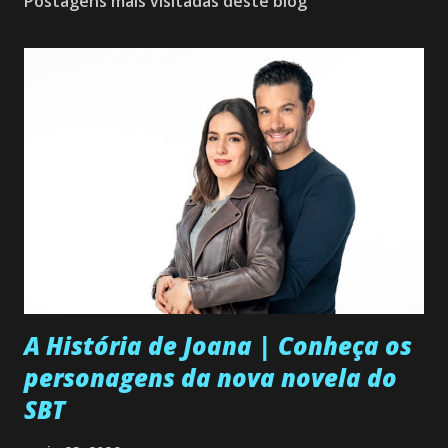
Postagens mais visitadas deste blog
A História de Joana | Conheça os
personagens da nova novela do
SBT