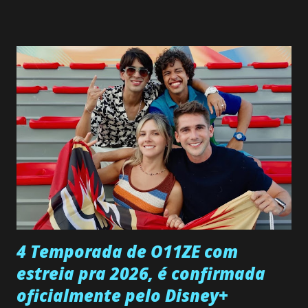
SEGUNDA-FEIRA 08 DE JUNHO: CAPITULO 9 Salvador
interrompe sua investigação ao conhecer Jenny, mas ela
não demonstra interesse em interagir com ele. Joana
confessa a Gabriel que ele demonstrou ser o tipo de
pessoa que ela tanto desejou durante toda a vida. Camila
entra no quarto de Gabriel e imagina como seria o
encontro deles, quando conseguir seduzi-lo. Manuel avisa a
Paula sobre a suposta infidelidade de Gabriel com Joana.
Rogerio consegue se livrar de todas as suspeitas pelo
desaparecimento de Francisco, apontando que ele poderia
ter sido vítima da fúria de Gabriel. Artur informa a Gabriel
que a clínica inseminou por engano outra paciente, que está
...
4 Temporada de O11ZE com
estreia pra 2026, é confirmada
oficialmente pelo Disney+