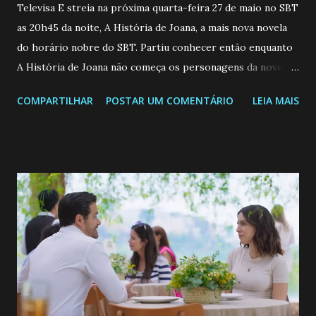
Televisa E streia na próxima quarta-feira 27 de maio no SBT
as 20h45 da noite, A História de Joana, a mais nova novela
do horário nobre do SBT. Partiu conhecer então enquanto
A História de Joana não começa os personagens da novela?
Confira: Leia também... Veja a Programação Semanal do SBT
COMPARTILHAR
POSTAR UM COMENTÁRIO
LEIA MAIS
de 25/05/26 a 31/05/26 JOANA GUADALUPE (Camila
Valero) Uma jovem humilde e moderna, filha de mãe
solteira e neta de uma mulher abandonada pelo marido, não
quer que o mesmo lhe aconteça na vida, por isso decidiu
permanecer virgem até encontrar o homem que realmente
ama, o que não é fácil, já que dedica todas as suas energias a
se aprimorar, trabalhando, estudando e se orgulhando de
ser a primeira mulher da família a ingressar na
universidade. Ela tem uma personalidade muito alegre, é
muito madura para a idade, determinada, criativa e
empática. Detesta injustiças e é uma ótima amiga. Pode ser