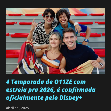
não demonstra interesse em interagir com ele. Joana
confessa a Gabriel que ele demonstrou ser o tipo de
pessoa que ela tanto desejou durante toda a vida. Camila
entra no quarto de Gabriel e imagina como seria o
encontro deles, quando conseguir seduzi-lo. Manuel avisa a
Paula sobre a suposta infidelidade de Gabriel com Joana.
Rogerio consegue se livrar de todas as suspeitas pelo
desaparecimento de Francisco, apontando que ele poderia
ter sido vítima da fúria de Gabriel. Artur informa a Gabriel
que a clínica inseminou por engano outra paciente, que está
...
4 Temporada de O11ZE com
estreia pra 2026, é confirmada
oficialmente pelo Disney+
abril 11, 2025