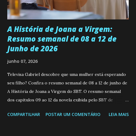
teimosa e muito persistente quando decide fazer algo.
Durante um exame ginecológico, ela é inseminada por eng...
A História de Joana a Virgem:
Resumo semanal de 08 a 12 de
Junho de 2026
junho 07, 2026
Televisa Gabriel descobre que uma mulher está esperando
seu filho? Confira o resumo semanal de 08 a 12 de junho de
A História de Joana a Virgem do SBT. O resumo semanal
dos capitulos 09 ao 12 da novela exibida pelo SBT de
segunda a sexta-feira as 20h45 da noite: Leia também... Veja
COMPARTILHAR
POSTAR UM COMENTÁRIO
LEIA MAIS
a Programação Semanal do SBT de 08/06/26 a 14/06/26
SEGUNDA-FEIRA 08 DE JUNHO: CAPITULO 9 Salvador
interrompe sua investigação ao conhecer Jenny, mas ela