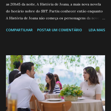
as 20h45 da noite, A História de Joana, a mais nova novela
do horário nobre do SBT. Partiu conhecer então enquanto
A História de Joana não começa os personagens da novela?
Confira: Leia também... Veja a Programação Semanal do SBT
COMPARTILHAR
POSTAR UM COMENTÁRIO
LEIA MAIS
de 25/05/26 a 31/05/26 JOANA GUADALUPE (Camila
Valero) Uma jovem humilde e moderna, filha de mãe
solteira e neta de uma mulher abandonada pelo marido, não
quer que o mesmo lhe aconteça na vida, por isso decidiu
permanecer virgem até encontrar o homem que realmente
ama, o que não é fácil, já que dedica todas as suas energias a
se aprimorar, trabalhando, estudando e se orgulhando de
ser a primeira mulher da família a ingressar na
universidade. Ela tem uma personalidade muito alegre, é
muito madura para a idade, determinada, criativa e
empática. Detesta injustiças e é uma ótima amiga. Pode ser
teimosa e muito persistente quando decide fazer algo.