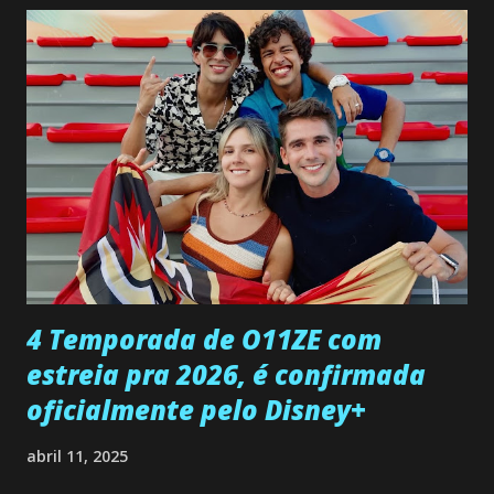
confessa a Gabriel que ele demonstrou ser o tipo de
pessoa que ela tanto desejou durante toda a vida. Camila
entra no quarto de Gabriel e imagina como seria o
encontro deles, quando conseguir seduzi-lo. Manuel avisa a
Paula sobre a suposta infidelidade de Gabriel com Joana.
Rogerio consegue se livrar de todas as suspeitas pelo
desaparecimento de Francisco, apontando que ele poderia
ter sido vítima da fúria de Gabriel. Artur informa a Gabriel
que a clínica inseminou por engano outra paciente, que está
...
4 Temporada de O11ZE com
estreia pra 2026, é confirmada
oficialmente pelo Disney+
abril 11, 2025