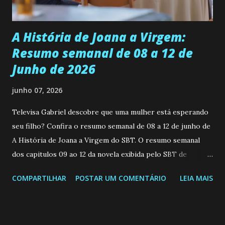
Durante um exame ginecológico, ela é inseminada por eng...
A História de Joana a Virgem:
Resumo semanal de 08 a 12 de
Junho de 2026
junho 07, 2026
Televisa Gabriel descobre que uma mulher está esperando
seu filho? Confira o resumo semanal de 08 a 12 de junho de
A História de Joana a Virgem do SBT. O resumo semanal
dos capitulos 09 ao 12 da novela exibida pelo SBT de
segunda a sexta-feira as 20h45 da noite: Leia também... Veja
COMPARTILHAR
POSTAR UM COMENTÁRIO
LEIA MAIS
a Programação Semanal do SBT de 08/06/26 a 14/06/26
SEGUNDA-FEIRA 08 DE JUNHO: CAPITULO 9 Salvador
interrompe sua investigação ao conhecer Jenny, mas ela
não demonstra interesse em interagir com ele. Joana