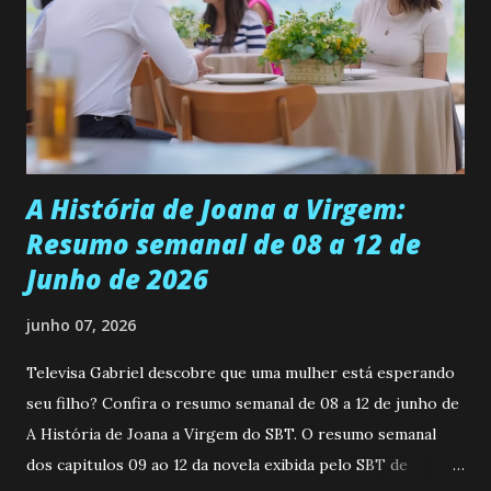
universidade. Ela tem uma personalidade muito alegre, é
muito madura para a idade, determinada, criativa e
empática. Detesta injustiças e é uma ótima amiga. Pode ser
teimosa e muito persistente quando decide fazer algo.
Durante um exame ginecológico, ela é inseminada por eng...
A História de Joana a Virgem:
Resumo semanal de 08 a 12 de
Junho de 2026
junho 07, 2026
Televisa Gabriel descobre que uma mulher está esperando
seu filho? Confira o resumo semanal de 08 a 12 de junho de
A História de Joana a Virgem do SBT. O resumo semanal
dos capitulos 09 ao 12 da novela exibida pelo SBT de