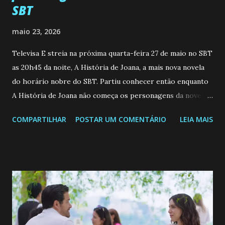
SBT
maio 23, 2026
Televisa E streia na próxima quarta-feira 27 de maio no SBT
as 20h45 da noite, A História de Joana, a mais nova novela
do horário nobre do SBT. Partiu conhecer então enquanto
A História de Joana não começa os personagens da novela?
Confira: Leia também... Veja a Programação Semanal do SBT
COMPARTILHAR
POSTAR UM COMENTÁRIO
LEIA MAIS
de 25/05/26 a 31/05/26 JOANA GUADALUPE (Camila
Valero) Uma jovem humilde e moderna, filha de mãe
solteira e neta de uma mulher abandonada pelo marido, não
quer que o mesmo lhe aconteça na vida, por isso decidiu
permanecer virgem até encontrar o homem que realmente
ama, o que não é fácil, já que dedica todas as suas energias a
se aprimorar, trabalhando, estudando e se orgulhando de
ser a primeira mulher da família a ingressar na