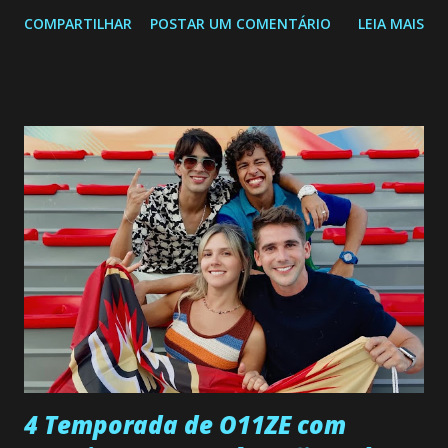
segunda a sexta-feira as 20h45 da noite: Leia também... Veja
COMPARTILHAR
POSTAR UM COMENTÁRIO
LEIA MAIS
a Programação Semanal do SBT de 08/06/26 a 14/06/26
SEGUNDA-FEIRA 08 DE JUNHO: CAPITULO 9 Salvador
interrompe sua investigação ao conhecer Jenny, mas ela
não demonstra interesse em interagir com ele. Joana
confessa a Gabriel que ele demonstrou ser o tipo de
pessoa que ela tanto desejou durante toda a vida. Camila
entra no quarto de Gabriel e imagina como seria o
encontro deles, quando conseguir seduzi-lo. Manuel avisa a
Paula sobre a suposta infidelidade de Gabriel com Joana.
Rogerio consegue se livrar de todas as suspeitas pelo
desaparecimento de Francisco, apontando que ele poderia
ter sido vítima da fúria de Gabriel. Artur informa a Gabriel
que a clínica inseminou por engano outra paciente, que está
...
4 Temporada de O11ZE com