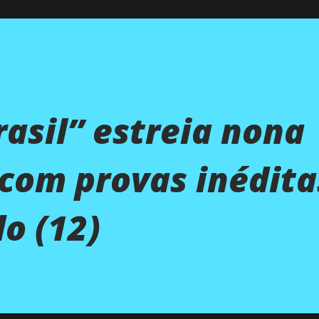
rasil” estreia nona
com provas inédita
o (12)