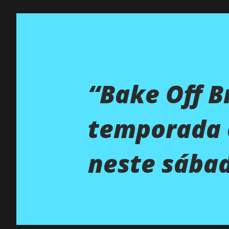
“Bake Off B
temporada 
neste sábad