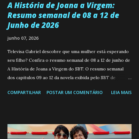
A História de Joana a Virgem:
Resumo semanal de 08 a 12 de
Junho de 2026
junho 07, 2026
Televisa Gabriel descobre que uma mulher está esperando
seu filho? Confira o resumo semanal de 08 a 12 de junho de
A História de Joana a Virgem do SBT. O resumo semanal
dos capitulos 09 ao 12 da novela exibida pelo SBT de
segunda a sexta-feira as 20h45 da noite: Leia também... Veja
COMPARTILHAR
POSTAR UM COMENTÁRIO
LEIA MAIS
a Programação Semanal do SBT de 08/06/26 a 14/06/26
SEGUNDA-FEIRA 08 DE JUNHO: CAPITULO 9 Salvador
interrompe sua investigação ao conhecer Jenny, mas ela
não demonstra interesse em interagir com ele. Joana
confessa a Gabriel que ele demonstrou ser o tipo de
pessoa que ela tanto desejou durante toda a vida. Camila