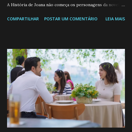
A História de Joana não começa os personagens da novela?
Confira: Leia também... Veja a Programação Semanal do SBT
COMPARTILHAR
POSTAR UM COMENTÁRIO
LEIA MAIS
de 25/05/26 a 31/05/26 JOANA GUADALUPE (Camila
Valero) Uma jovem humilde e moderna, filha de mãe
solteira e neta de uma mulher abandonada pelo marido, não
quer que o mesmo lhe aconteça na vida, por isso decidiu
permanecer virgem até encontrar o homem que realmente
ama, o que não é fácil, já que dedica todas as suas energias a
se aprimorar, trabalhando, estudando e se orgulhando de
ser a primeira mulher da família a ingressar na
universidade. Ela tem uma personalidade muito alegre, é
muito madura para a idade, determinada, criativa e
empática. Detesta injustiças e é uma ótima amiga. Pode ser
teimosa e muito persistente quando decide fazer algo.
Durante um exame ginecológico, ela é inseminada por eng...