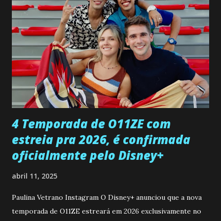
entra no quarto de Gabriel e imagina como seria o
encontro deles, quando conseguir seduzi-lo. Manuel avisa a
Paula sobre a suposta infidelidade de Gabriel com Joana.
Rogerio consegue se livrar de todas as suspeitas pelo
desaparecimento de Francisco, apontando que ele poderia
ter sido vítima da fúria de Gabriel. Artur informa a Gabriel
que a clínica inseminou por engano outra paciente, que está
...
4 Temporada de O11ZE com
estreia pra 2026, é confirmada
oficialmente pelo Disney+
abril 11, 2025
Paulina Vetrano Instagram O Disney+ anunciou que a nova
temporada de O11ZE estreará em 2026 exclusivamente no