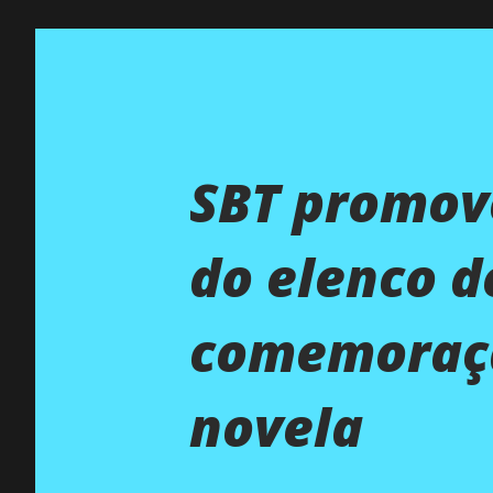
SBT promov
do elenco d
comemoraçã
novela