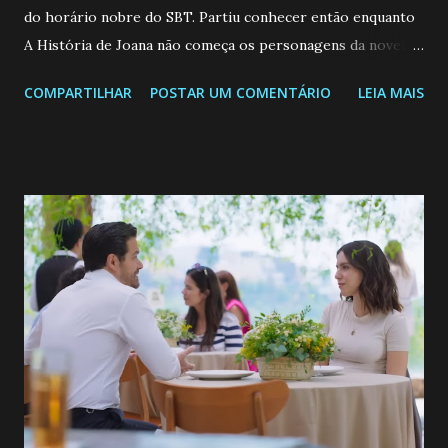
do horário nobre do SBT. Partiu conhecer então enquanto
A História de Joana não começa os personagens da novela?
Confira: Leia também... Veja a Programação Semanal do SBT
COMPARTILHAR
POSTAR UM COMENTÁRIO
LEIA MAIS
de 25/05/26 a 31/05/26 JOANA GUADALUPE (Camila
Valero) Uma jovem humilde e moderna, filha de mãe
solteira e neta de uma mulher abandonada pelo marido, não
quer que o mesmo lhe aconteça na vida, por isso decidiu
permanecer virgem até encontrar o homem que realmente
ama, o que não é fácil, já que dedica todas as suas energias a
se aprimorar, trabalhando, estudando e se orgulhando de
ser a primeira mulher da família a ingressar na
universidade. Ela tem uma personalidade muito alegre, é
muito madura para a idade, determinada, criativa e
empática. Detesta injustiças e é uma ótima amiga. Pode ser
teimosa e muito persistente quando decide fazer algo.
Durante um exame ginecológico, ela é inseminada por eng...