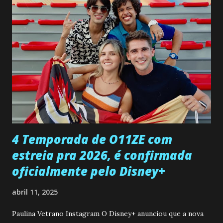
pessoa que ela tanto desejou durante toda a vida. Camila
entra no quarto de Gabriel e imagina como seria o
encontro deles, quando conseguir seduzi-lo. Manuel avisa a
Paula sobre a suposta infidelidade de Gabriel com Joana.
Rogerio consegue se livrar de todas as suspeitas pelo
desaparecimento de Francisco, apontando que ele poderia
ter sido vítima da fúria de Gabriel. Artur informa a Gabriel
que a clínica inseminou por engano outra paciente, que está
...
4 Temporada de O11ZE com
estreia pra 2026, é confirmada
oficialmente pelo Disney+
abril 11, 2025
Paulina Vetrano Instagram O Disney+ anunciou que a nova