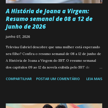
A História de Joana a Virgem:
Resumo semanal de 08 a 12 de
Junho de 2026
junho 07, 2026
Televisa Gabriel descobre que uma mulher está esperando
seu filho? Confira o resumo semanal de 08 a 12 de junho de
A História de Joana a Virgem do SBT. O resumo semanal
dos capitulos 09 ao 12 da novela exibida pelo SBT de
segunda a sexta-feira as 20h45 da noite: Leia também... Veja
COMPARTILHAR
POSTAR UM COMENTÁRIO
LEIA MAIS
a Programação Semanal do SBT de 08/06/26 a 14/06/26
SEGUNDA-FEIRA 08 DE JUNHO: CAPITULO 9 Salvador
interrompe sua investigação ao conhecer Jenny, mas ela
não demonstra interesse em interagir com ele. Joana
confessa a Gabriel que ele demonstrou ser o tipo de