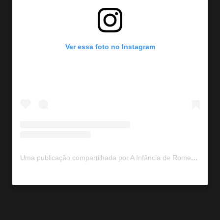
Ver essa foto no Instagram
Uma publicação compartilhada por A Infância de Romeu e Julieta (@ainfanciaderomeuejulieta)