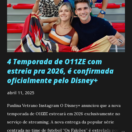
encontro deles, quando conseguir seduzi-lo. Manuel avisa a
Paula sobre a suposta infidelidade de Gabriel com Joana.
Rogerio consegue se livrar de todas as suspeitas pelo
desaparecimento de Francisco, apontando que ele poderia
ter sido vítima da fúria de Gabriel. Artur informa a Gabriel
que a clínica inseminou por engano outra paciente, que está
...
4 Temporada de O11ZE com
estreia pra 2026, é confirmada
oficialmente pelo Disney+
abril 11, 2025
Paulina Vetrano Instagram O Disney+ anunciou que a nova
temporada de O11ZE estreará em 2026 exclusivamente no
serviço de streaming. A nova entrega da popular série
centrada no time de futebol “Os Falcões” é estrelada por