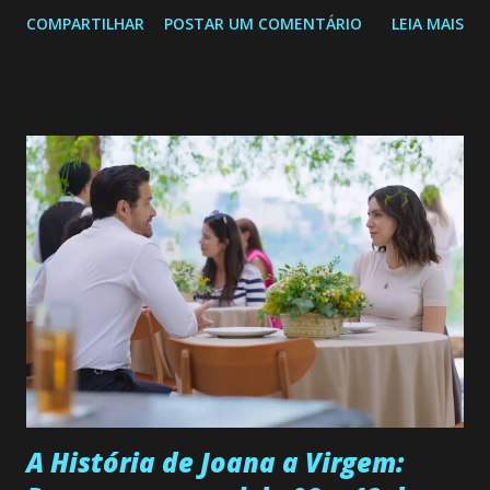
Confira: Leia também... Veja a Programação Semanal do SBT
COMPARTILHAR
POSTAR UM COMENTÁRIO
LEIA MAIS
de 25/05/26 a 31/05/26 JOANA GUADALUPE (Camila
Valero) Uma jovem humilde e moderna, filha de mãe
solteira e neta de uma mulher abandonada pelo marido, não
quer que o mesmo lhe aconteça na vida, por isso decidiu
permanecer virgem até encontrar o homem que realmente
ama, o que não é fácil, já que dedica todas as suas energias a
se aprimorar, trabalhando, estudando e se orgulhando de
ser a primeira mulher da família a ingressar na
universidade. Ela tem uma personalidade muito alegre, é
muito madura para a idade, determinada, criativa e
empática. Detesta injustiças e é uma ótima amiga. Pode ser
teimosa e muito persistente quando decide fazer algo.
Durante um exame ginecológico, ela é inseminada por eng...
A História de Joana a Virgem: