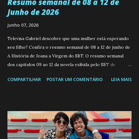
Resumo semanal de 08 a 12 de
Junho de 2026
junho 07, 2026
Televisa Gabriel descobre que uma mulher está esperando
seu filho? Confira o resumo semanal de 08 a 12 de junho de
A História de Joana a Virgem do SBT. O resumo semanal
dos capitulos 09 ao 12 da novela exibida pelo SBT de
segunda a sexta-feira as 20h45 da noite: Leia também... Veja
COMPARTILHAR
POSTAR UM COMENTÁRIO
LEIA MAIS
a Programação Semanal do SBT de 08/06/26 a 14/06/26
SEGUNDA-FEIRA 08 DE JUNHO: CAPITULO 9 Salvador
interrompe sua investigação ao conhecer Jenny, mas ela
não demonstra interesse em interagir com ele. Joana
confessa a Gabriel que ele demonstrou ser o tipo de
pessoa que ela tanto desejou durante toda a vida. Camila
entra no quarto de Gabriel e imagina como seria o