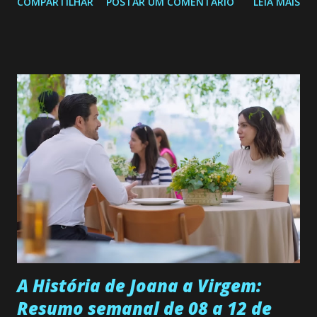
COMPARTILHAR
POSTAR UM COMENTÁRIO
LEIA MAIS
de 25/05/26 a 31/05/26 JOANA GUADALUPE (Camila
Valero) Uma jovem humilde e moderna, filha de mãe
solteira e neta de uma mulher abandonada pelo marido, não
quer que o mesmo lhe aconteça na vida, por isso decidiu
permanecer virgem até encontrar o homem que realmente
ama, o que não é fácil, já que dedica todas as suas energias a
se aprimorar, trabalhando, estudando e se orgulhando de
ser a primeira mulher da família a ingressar na
universidade. Ela tem uma personalidade muito alegre, é
muito madura para a idade, determinada, criativa e
empática. Detesta injustiças e é uma ótima amiga. Pode ser
teimosa e muito persistente quando decide fazer algo.
Durante um exame ginecológico, ela é inseminada por eng...
A História de Joana a Virgem:
Resumo semanal de 08 a 12 de