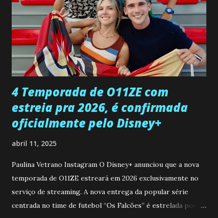
Paula sobre a suposta infidelidade de Gabriel com Joana.
Rogerio consegue se livrar de todas as suspeitas pelo
desaparecimento de Francisco, apontando que ele poderia
ter sido vítima da fúria de Gabriel. Artur informa a Gabriel
que a clínica inseminou por engano outra paciente, que está
...
4 Temporada de O11ZE com
estreia pra 2026, é confirmada
oficialmente pelo Disney+
abril 11, 2025
Paulina Vetrano Instagram O Disney+ anunciou que a nova
temporada de O11ZE estreará em 2026 exclusivamente no
serviço de streaming. A nova entrega da popular série
centrada no time de futebol “Os Falcões” é estrelada por