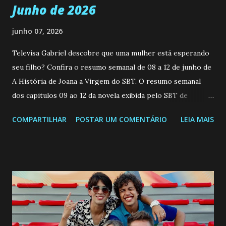
Junho de 2026
junho 07, 2026
Televisa Gabriel descobre que uma mulher está esperando
seu filho? Confira o resumo semanal de 08 a 12 de junho de
A História de Joana a Virgem do SBT. O resumo semanal
dos capitulos 09 ao 12 da novela exibida pelo SBT de
segunda a sexta-feira as 20h45 da noite: Leia também... Veja
COMPARTILHAR
POSTAR UM COMENTÁRIO
LEIA MAIS
a Programação Semanal do SBT de 08/06/26 a 14/06/26
SEGUNDA-FEIRA 08 DE JUNHO: CAPITULO 9 Salvador
interrompe sua investigação ao conhecer Jenny, mas ela
não demonstra interesse em interagir com ele. Joana
confessa a Gabriel que ele demonstrou ser o tipo de
pessoa que ela tanto desejou durante toda a vida. Camila
entra no quarto de Gabriel e imagina como seria o
encontro deles, quando conseguir seduzi-lo. Manuel avisa a