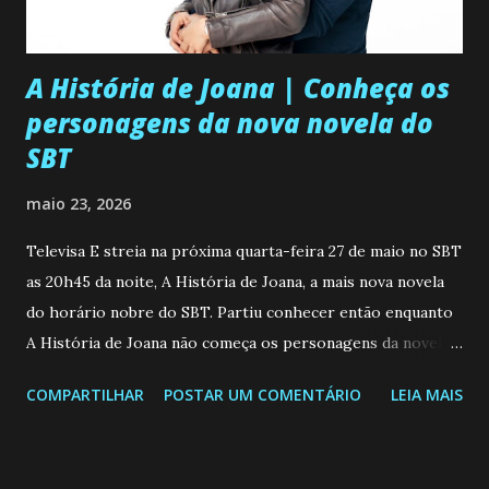
A História de Joana | Conheça os
personagens da nova novela do
SBT
maio 23, 2026
Televisa E streia na próxima quarta-feira 27 de maio no SBT
as 20h45 da noite, A História de Joana, a mais nova novela
do horário nobre do SBT. Partiu conhecer então enquanto
A História de Joana não começa os personagens da novela?
Confira: Leia também... Veja a Programação Semanal do SBT
COMPARTILHAR
POSTAR UM COMENTÁRIO
LEIA MAIS
de 25/05/26 a 31/05/26 JOANA GUADALUPE (Camila
Valero) Uma jovem humilde e moderna, filha de mãe
solteira e neta de uma mulher abandonada pelo marido, não