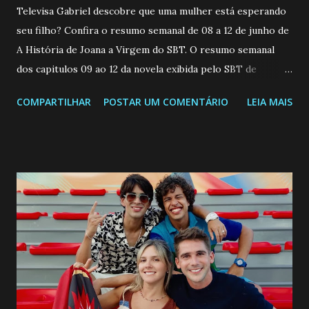
Televisa Gabriel descobre que uma mulher está esperando
seu filho? Confira o resumo semanal de 08 a 12 de junho de
A História de Joana a Virgem do SBT. O resumo semanal
dos capitulos 09 ao 12 da novela exibida pelo SBT de
segunda a sexta-feira as 20h45 da noite: Leia também... Veja
COMPARTILHAR
POSTAR UM COMENTÁRIO
LEIA MAIS
a Programação Semanal do SBT de 08/06/26 a 14/06/26
SEGUNDA-FEIRA 08 DE JUNHO: CAPITULO 9 Salvador
interrompe sua investigação ao conhecer Jenny, mas ela
não demonstra interesse em interagir com ele. Joana
confessa a Gabriel que ele demonstrou ser o tipo de
pessoa que ela tanto desejou durante toda a vida. Camila
entra no quarto de Gabriel e imagina como seria o
encontro deles, quando conseguir seduzi-lo. Manuel avisa a
Paula sobre a suposta infidelidade de Gabriel com Joana.
Rogerio consegue se livrar de todas as suspeitas pelo
desaparecimento de Francisco, apontando que ele poderia