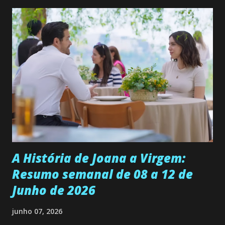
quer que o mesmo lhe aconteça na vida, por isso decidiu
permanecer virgem até encontrar o homem que realmente
ama, o que não é fácil, já que dedica todas as suas energias a
se aprimorar, trabalhando, estudando e se orgulhando de
ser a primeira mulher da família a ingressar na
universidade. Ela tem uma personalidade muito alegre, é
muito madura para a idade, determinada, criativa e
empática. Detesta injustiças e é uma ótima amiga. Pode ser
teimosa e muito persistente quando decide fazer algo.
Durante um exame ginecológico, ela é inseminada por eng...
A História de Joana a Virgem:
Resumo semanal de 08 a 12 de
Junho de 2026
junho 07, 2026