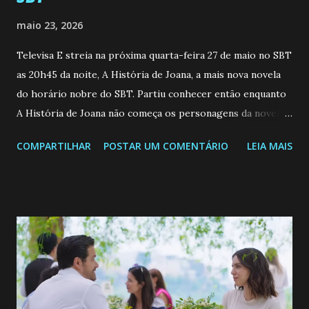
maio 23, 2026
Televisa E streia na próxima quarta-feira 27 de maio no SBT
as 20h45 da noite, A História de Joana, a mais nova novela
do horário nobre do SBT. Partiu conhecer então enquanto
A História de Joana não começa os personagens da novela?
Confira: Leia também... Veja a Programação Semanal do SBT
COMPARTILHAR
POSTAR UM COMENTÁRIO
LEIA MAIS
de 25/05/26 a 31/05/26 JOANA GUADALUPE (Camila
Valero) Uma jovem humilde e moderna, filha de mãe
solteira e neta de uma mulher abandonada pelo marido, não
quer que o mesmo lhe aconteça na vida, por isso decidiu
permanecer virgem até encontrar o homem que realmente
ama, o que não é fácil, já que dedica todas as suas energias a
se aprimorar, trabalhando, estudando e se orgulhando de
ser a primeira mulher da família a ingressar na
universidade. Ela tem uma personalidade muito alegre, é