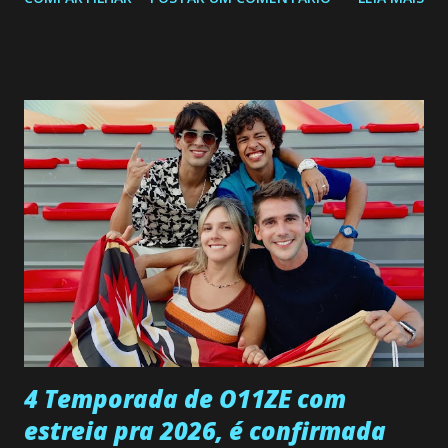
a Programação Semanal do SBT de 08/06/26 a 14/06/26
SEGUNDA-FEIRA 08 DE JUNHO: CAPITULO 9 Salvador
interrompe sua investigação ao conhecer Jenny, mas ela
não demonstra interesse em interagir com ele. Joana
confessa a Gabriel que ele demonstrou ser o tipo de
pessoa que ela tanto desejou durante toda a vida. Camila
entra no quarto de Gabriel e imagina como seria o
encontro deles, quando conseguir seduzi-lo. Manuel avisa a
Paula sobre a suposta infidelidade de Gabriel com Joana.
Rogerio consegue se livrar de todas as suspeitas pelo
desaparecimento de Francisco, apontando que ele poderia
ter sido vítima da fúria de Gabriel. Artur informa a Gabriel
que a clínica inseminou por engano outra paciente, que está
...
4 Temporada de O11ZE com
estreia pra 2026, é confirmada