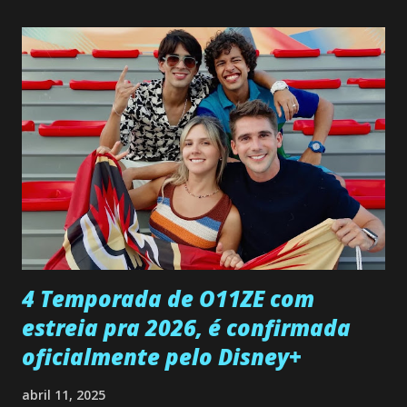
não demonstra interesse em interagir com ele. Joana
confessa a Gabriel que ele demonstrou ser o tipo de
pessoa que ela tanto desejou durante toda a vida. Camila
entra no quarto de Gabriel e imagina como seria o
encontro deles, quando conseguir seduzi-lo. Manuel avisa a
Paula sobre a suposta infidelidade de Gabriel com Joana.
Rogerio consegue se livrar de todas as suspeitas pelo
desaparecimento de Francisco, apontando que ele poderia
ter sido vítima da fúria de Gabriel. Artur informa a Gabriel
que a clínica inseminou por engano outra paciente, que está
...
4 Temporada de O11ZE com
estreia pra 2026, é confirmada
oficialmente pelo Disney+
abril 11, 2025