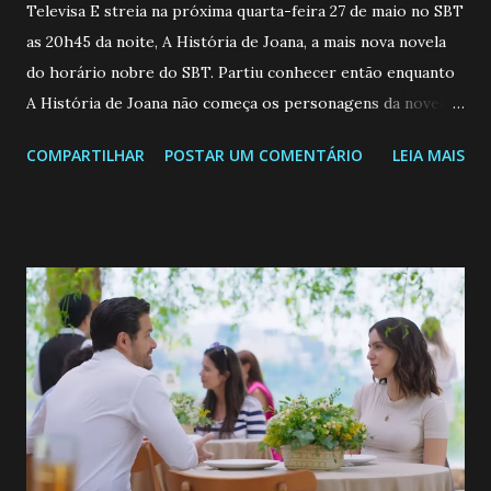
Televisa E streia na próxima quarta-feira 27 de maio no SBT
as 20h45 da noite, A História de Joana, a mais nova novela
do horário nobre do SBT. Partiu conhecer então enquanto
A História de Joana não começa os personagens da novela?
Confira: Leia também... Veja a Programação Semanal do SBT
COMPARTILHAR
POSTAR UM COMENTÁRIO
LEIA MAIS
de 25/05/26 a 31/05/26 JOANA GUADALUPE (Camila
Valero) Uma jovem humilde e moderna, filha de mãe
solteira e neta de uma mulher abandonada pelo marido, não
quer que o mesmo lhe aconteça na vida, por isso decidiu
permanecer virgem até encontrar o homem que realmente
ama, o que não é fácil, já que dedica todas as suas energias a
se aprimorar, trabalhando, estudando e se orgulhando de
ser a primeira mulher da família a ingressar na
universidade. Ela tem uma personalidade muito alegre, é
muito madura para a idade, determinada, criativa e
empática. Detesta injustiças e é uma ótima amiga. Pode ser