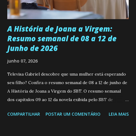
teimosa e muito persistente quando decide fazer algo.
Durante um exame ginecológico, ela é inseminada por eng...
A História de Joana a Virgem:
Resumo semanal de 08 a 12 de
Junho de 2026
junho 07, 2026
Televisa Gabriel descobre que uma mulher está esperando
seu filho? Confira o resumo semanal de 08 a 12 de junho de
A História de Joana a Virgem do SBT. O resumo semanal
dos capitulos 09 ao 12 da novela exibida pelo SBT de
segunda a sexta-feira as 20h45 da noite: Leia também... Veja
COMPARTILHAR
POSTAR UM COMENTÁRIO
LEIA MAIS
a Programação Semanal do SBT de 08/06/26 a 14/06/26
SEGUNDA-FEIRA 08 DE JUNHO: CAPITULO 9 Salvador
interrompe sua investigação ao conhecer Jenny, mas ela