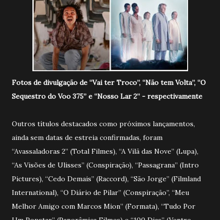
Fotos de divulgação de “Vai ter Troco”, “Não tem Volta”, “O
Sequestro do Voo 375” e “Nosso Lar 2” - respectivamente
Outros títulos destacados como próximos lançamentos,
ainda sem datas de estreia confirmadas, foram
“Avassaladoras 2” (Total Filmes), “A Vilã das Nove” (Lupa),
“As Visões de Ulisses” (Conspiração), “Passagrana” (Intro
Pictures), “Cedo Demais” (Raccord), “São Jorge” (Filmland
International), “O Diário de Pilar” (Conspiração”, “Meu
Melhor Amigo com Marcos Mion” (Formata), “Tudo Por
Um Popstar” (Panorâmica Filmes) e “100 Dias” (Ventre