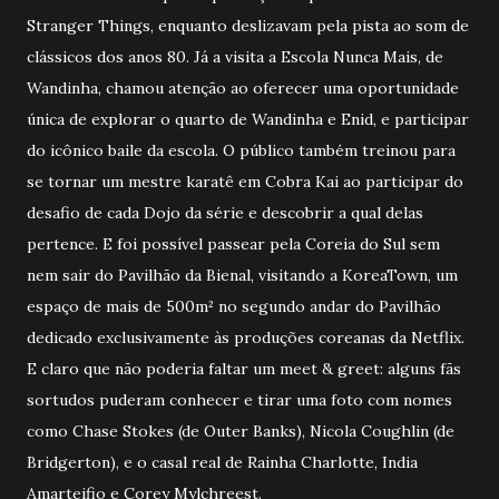
Stranger Things, enquanto deslizavam pela pista ao som de
clássicos dos anos 80. Já a visita a Escola Nunca Mais, de
Wandinha, chamou atenção ao oferecer uma oportunidade
única de explorar o quarto de Wandinha e Enid, e participar
do icônico baile da escola. O público também treinou para
se tornar um mestre karatê em Cobra Kai ao participar do
desafio de cada Dojo da série e descobrir a qual delas
pertence. E foi possível passear pela Coreia do Sul sem
nem sair do Pavilhão da Bienal, visitando a KoreaTown, um
espaço de mais de 500m² no segundo andar do Pavilhão
dedicado exclusivamente às produções coreanas da Netflix.
E claro que não poderia faltar um meet & greet: alguns fãs
sortudos puderam conhecer e tirar uma foto com nomes
como Chase Stokes (de Outer Banks), Nicola Coughlin (de
Bridgerton), e o casal real de Rainha Charlotte, India
Amarteifio e Corey Mylchreest.