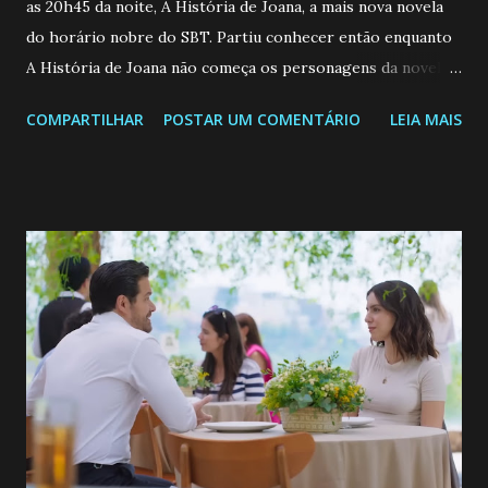
as 20h45 da noite, A História de Joana, a mais nova novela
do horário nobre do SBT. Partiu conhecer então enquanto
A História de Joana não começa os personagens da novela?
Confira: Leia também... Veja a Programação Semanal do SBT
COMPARTILHAR
POSTAR UM COMENTÁRIO
LEIA MAIS
de 25/05/26 a 31/05/26 JOANA GUADALUPE (Camila
Valero) Uma jovem humilde e moderna, filha de mãe
solteira e neta de uma mulher abandonada pelo marido, não
quer que o mesmo lhe aconteça na vida, por isso decidiu
permanecer virgem até encontrar o homem que realmente
ama, o que não é fácil, já que dedica todas as suas energias a
se aprimorar, trabalhando, estudando e se orgulhando de
ser a primeira mulher da família a ingressar na
universidade. Ela tem uma personalidade muito alegre, é
muito madura para a idade, determinada, criativa e
empática. Detesta injustiças e é uma ótima amiga. Pode ser
teimosa e muito persistente quando decide fazer algo.