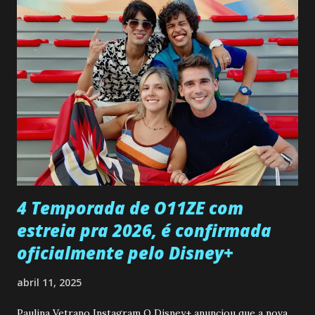
confessa a Gabriel que ele demonstrou ser o tipo de
pessoa que ela tanto desejou durante toda a vida. Camila
entra no quarto de Gabriel e imagina como seria o
encontro deles, quando conseguir seduzi-lo. Manuel avisa a
Paula sobre a suposta infidelidade de Gabriel com Joana.
Rogerio consegue se livrar de todas as suspeitas pelo
desaparecimento de Francisco, apontando que ele poderia
ter sido vítima da fúria de Gabriel. Artur informa a Gabriel
que a clínica inseminou por engano outra paciente, que está
...
4 Temporada de O11ZE com
estreia pra 2026, é confirmada
oficialmente pelo Disney+
abril 11, 2025
Paulina Vetrano Instagram O Disney+ anunciou que a nova