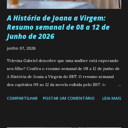
Durante um exame ginecológico, ela é inseminada por eng...
A História de Joana a Virgem:
Resumo semanal de 08 a 12 de
Junho de 2026
junho 07, 2026
Televisa Gabriel descobre que uma mulher está esperando
seu filho? Confira o resumo semanal de 08 a 12 de junho de
A História de Joana a Virgem do SBT. O resumo semanal
dos capitulos 09 ao 12 da novela exibida pelo SBT de
segunda a sexta-feira as 20h45 da noite: Leia também... Veja
COMPARTILHAR
POSTAR UM COMENTÁRIO
LEIA MAIS
a Programação Semanal do SBT de 08/06/26 a 14/06/26
SEGUNDA-FEIRA 08 DE JUNHO: CAPITULO 9 Salvador
interrompe sua investigação ao conhecer Jenny, mas ela
não demonstra interesse em interagir com ele. Joana