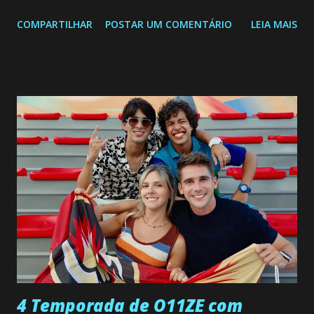
segunda a sexta-feira as 20h45 da noite: Leia também... Veja
COMPARTILHAR
POSTAR UM COMENTÁRIO
LEIA MAIS
a Programação Semanal do SBT de 08/06/26 a 14/06/26
SEGUNDA-FEIRA 08 DE JUNHO: CAPITULO 9 Salvador
interrompe sua investigação ao conhecer Jenny, mas ela
não demonstra interesse em interagir com ele. Joana
confessa a Gabriel que ele demonstrou ser o tipo de
pessoa que ela tanto desejou durante toda a vida. Camila
entra no quarto de Gabriel e imagina como seria o
encontro deles, quando conseguir seduzi-lo. Manuel avisa a
Paula sobre a suposta infidelidade de Gabriel com Joana.
Rogerio consegue se livrar de todas as suspeitas pelo
desaparecimento de Francisco, apontando que ele poderia
ter sido vítima da fúria de Gabriel. Artur informa a Gabriel
que a clínica inseminou por engano outra paciente, que está
...
4 Temporada de O11ZE com