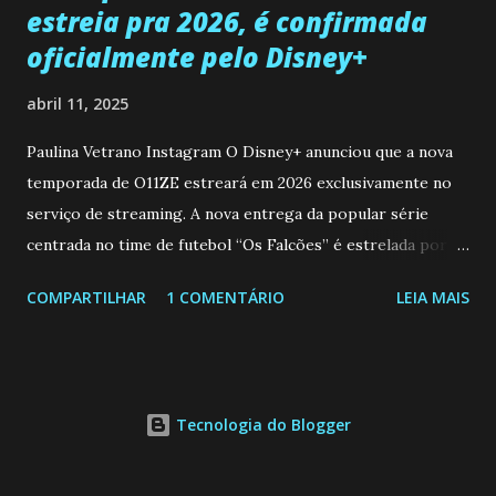
estreia pra 2026, é confirmada
oficialmente pelo Disney+
abril 11, 2025
Paulina Vetrano Instagram O Disney+ anunciou que a nova
temporada de O11ZE estreará em 2026 exclusivamente no
serviço de streaming. A nova entrega da popular série
centrada no time de futebol “Os Falcões” é estrelada por
Mariano González (Gabo), David Penagos (Ricky) e Luan
COMPARTILHAR
1 COMENTÁRIO
LEIA MAIS
Brum (Dedé), que voltam a interpretar seus personagens
originais, e apresenta um elenco de novos Falcões liderado
pelo ator mexicano Emiliano González (Gael). Os episódios
também contam com a participação especial do renomado
Tecnologia do Blogger
atleta Sergio “Kun” Agüero, além de outras figuras de
destaque do futebol e do jornalismo esportivo. Leia
também... A Caverna Encantada 3 temporada: Resumos dos