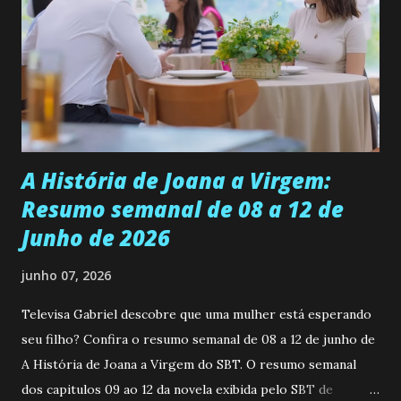
ser a primeira mulher da família a ingressar na
universidade. Ela tem uma personalidade muito alegre, é
muito madura para a idade, determinada, criativa e
empática. Detesta injustiças e é uma ótima amiga. Pode ser
teimosa e muito persistente quando decide fazer algo.
Durante um exame ginecológico, ela é inseminada por eng...
A História de Joana a Virgem:
Resumo semanal de 08 a 12 de
Junho de 2026
junho 07, 2026
Televisa Gabriel descobre que uma mulher está esperando
seu filho? Confira o resumo semanal de 08 a 12 de junho de
A História de Joana a Virgem do SBT. O resumo semanal
dos capitulos 09 ao 12 da novela exibida pelo SBT de