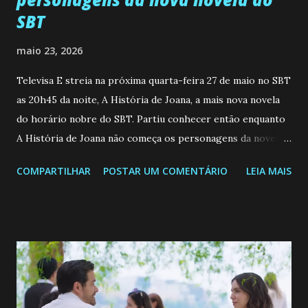
SBT
maio 23, 2026
Televisa E streia na próxima quarta-feira 27 de maio no SBT
as 20h45 da noite, A História de Joana, a mais nova novela
do horário nobre do SBT. Partiu conhecer então enquanto
A História de Joana não começa os personagens da novela?
Confira: Leia também... Veja a Programação Semanal do SBT
COMPARTILHAR
POSTAR UM COMENTÁRIO
LEIA MAIS
de 25/05/26 a 31/05/26 JOANA GUADALUPE (Camila
Valero) Uma jovem humilde e moderna, filha de mãe
solteira e neta de uma mulher abandonada pelo marido, não
quer que o mesmo lhe aconteça na vida, por isso decidiu
permanecer virgem até encontrar o homem que realmente
ama, o que não é fácil, já que dedica todas as suas energias a
se aprimorar, trabalhando, estudando e se orgulhando de