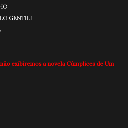
AMA DO RATINHO
TE COM DANILO GENTILI
AÇÃO MESQUITA
NEWS NA TV
 não exibiremos a novela Cúmplices de Um