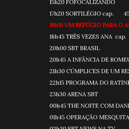
15h20 FOF
17h20 SORTILÉGIO cap. 
18h15 UM REFÚGIO PARA O 
18h45 TRÊS VEZES ANA ca
20h00 SBT
20h45 A INFÂNCIA DE ROM
21h30 CÚMPLICES DE UM R
22h15 PROGR
23h30 AR
00h45 THE NOI
01h45 OPER
02h30 SBT NEWS NA TV