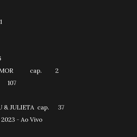
IRO IMPACTO
 41
OCALIZANDO
46
RA O AMOR cap. 2
p. 107
 BRASIL
EU & JULIETA cap. 37
-AMERICANA 2023 - Ao Viv
Tigre (ARG)