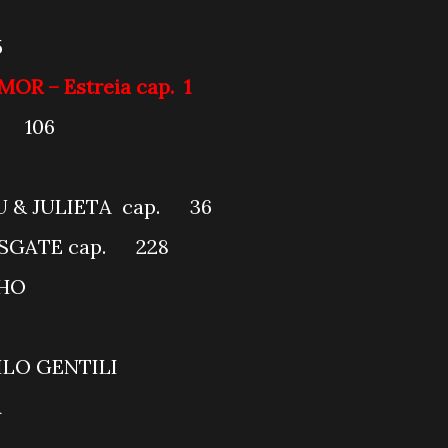
OCALIZANDO
45
AMOR – Estreia cap. 1
p. 106
 BRASIL
EU & JULIETA cap. 36
ESGATE cap. 228
AMA DO RATINHO
ENA SBT
TE COM DANILO GENTILI
AÇÃO MESQUITA