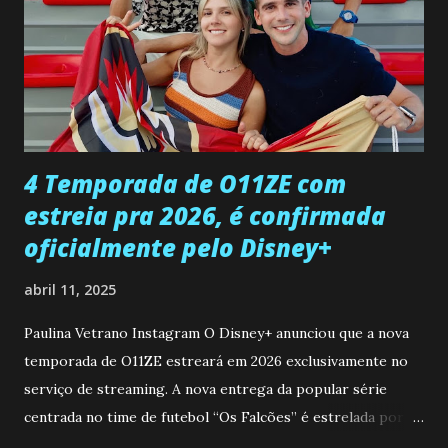
Paula sobre a suposta infidelidade de Gabriel com Joana.
Rogerio consegue se livrar de todas as suspeitas pelo
desaparecimento de Francisco, apontando que ele poderia
ter sido vítima da fúria de Gabriel. Artur informa a Gabriel
que a clínica inseminou por engano outra paciente, que está
...
4 Temporada de O11ZE com
estreia pra 2026, é confirmada
oficialmente pelo Disney+
abril 11, 2025
Paulina Vetrano Instagram O Disney+ anunciou que a nova
temporada de O11ZE estreará em 2026 exclusivamente no
serviço de streaming. A nova entrega da popular série
centrada no time de futebol “Os Falcões” é estrelada por
Mariano González (Gabo), David Penagos (Ricky) e Luan