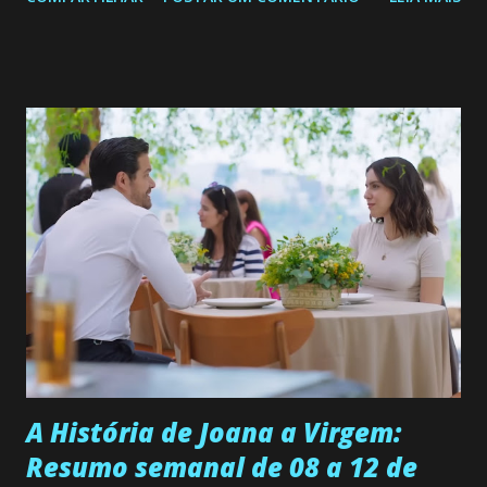
de 25/05/26 a 31/05/26 JOANA GUADALUPE (Camila
Valero) Uma jovem humilde e moderna, filha de mãe
solteira e neta de uma mulher abandonada pelo marido, não
quer que o mesmo lhe aconteça na vida, por isso decidiu
permanecer virgem até encontrar o homem que realmente
ama, o que não é fácil, já que dedica todas as suas energias a
se aprimorar, trabalhando, estudando e se orgulhando de
ser a primeira mulher da família a ingressar na
universidade. Ela tem uma personalidade muito alegre, é
muito madura para a idade, determinada, criativa e
empática. Detesta injustiças e é uma ótima amiga. Pode ser
teimosa e muito persistente quando decide fazer algo.
Durante um exame ginecológico, ela é inseminada por eng...
A História de Joana a Virgem:
Resumo semanal de 08 a 12 de