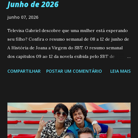
Junho de 2026
junho 07, 2026
Televisa Gabriel descobre que uma mulher está esperando
seu filho? Confira o resumo semanal de 08 a 12 de junho de
A História de Joana a Virgem do SBT. O resumo semanal
dos capitulos 09 ao 12 da novela exibida pelo SBT de
segunda a sexta-feira as 20h45 da noite: Leia também... Veja
COMPARTILHAR
POSTAR UM COMENTÁRIO
LEIA MAIS
a Programação Semanal do SBT de 08/06/26 a 14/06/26
SEGUNDA-FEIRA 08 DE JUNHO: CAPITULO 9 Salvador
interrompe sua investigação ao conhecer Jenny, mas ela
não demonstra interesse em interagir com ele. Joana
confessa a Gabriel que ele demonstrou ser o tipo de
pessoa que ela tanto desejou durante toda a vida. Camila
entra no quarto de Gabriel e imagina como seria o
encontro deles, quando conseguir seduzi-lo. Manuel avisa a