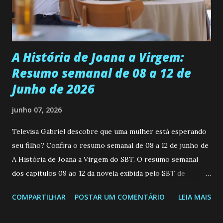
empática. Detesta injustiças e é uma ótima amiga. Pode ser
teimosa e muito persistente quando decide fazer algo.
Durante um exame ginecológico, ela é inseminada por eng...
A História de Joana a Virgem:
Resumo semanal de 08 a 12 de
Junho de 2026
junho 07, 2026
Televisa Gabriel descobre que uma mulher está esperando
seu filho? Confira o resumo semanal de 08 a 12 de junho de
A História de Joana a Virgem do SBT. O resumo semanal
dos capitulos 09 ao 12 da novela exibida pelo SBT de
segunda a sexta-feira as 20h45 da noite: Leia também... Veja
COMPARTILHAR
POSTAR UM COMENTÁRIO
LEIA MAIS
a Programação Semanal do SBT de 08/06/26 a 14/06/26
SEGUNDA-FEIRA 08 DE JUNHO: CAPITULO 9 Salvador