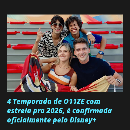
interrompe sua investigação ao conhecer Jenny, mas ela
não demonstra interesse em interagir com ele. Joana
confessa a Gabriel que ele demonstrou ser o tipo de
pessoa que ela tanto desejou durante toda a vida. Camila
entra no quarto de Gabriel e imagina como seria o
encontro deles, quando conseguir seduzi-lo. Manuel avisa a
Paula sobre a suposta infidelidade de Gabriel com Joana.
Rogerio consegue se livrar de todas as suspeitas pelo
desaparecimento de Francisco, apontando que ele poderia
ter sido vítima da fúria de Gabriel. Artur informa a Gabriel
que a clínica inseminou por engano outra paciente, que está
...
4 Temporada de O11ZE com
estreia pra 2026, é confirmada
oficialmente pelo Disney+