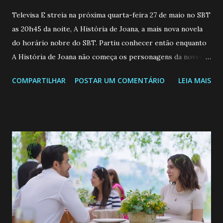
Televisa E streia na próxima quarta-feira 27 de maio no SBT
as 20h45 da noite, A História de Joana, a mais nova novela
do horário nobre do SBT. Partiu conhecer então enquanto
A História de Joana não começa os personagens da novela?
Confira: Leia também... Veja a Programação Semanal do SBT
COMPARTILHAR
POSTAR UM COMENTÁRIO
LEIA MAIS
de 25/05/26 a 31/05/26 JOANA GUADALUPE (Camila
Valero) Uma jovem humilde e moderna, filha de mãe
solteira e neta de uma mulher abandonada pelo marido, não
quer que o mesmo lhe aconteça na vida, por isso decidiu
permanecer virgem até encontrar o homem que realmente
ama, o que não é fácil, já que dedica todas as suas energias a
se aprimorar, trabalhando, estudando e se orgulhando de
ser a primeira mulher da família a ingressar na
universidade. Ela tem uma personalidade muito alegre, é
muito madura para a idade, determinada, criativa e