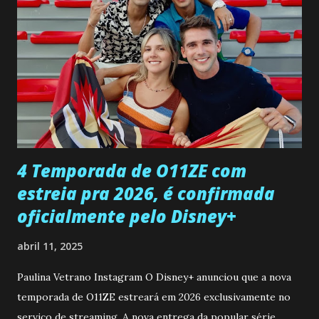
entra no quarto de Gabriel e imagina como seria o
encontro deles, quando conseguir seduzi-lo. Manuel avisa a
Paula sobre a suposta infidelidade de Gabriel com Joana.
Rogerio consegue se livrar de todas as suspeitas pelo
desaparecimento de Francisco, apontando que ele poderia
ter sido vítima da fúria de Gabriel. Artur informa a Gabriel
que a clínica inseminou por engano outra paciente, que está
...
4 Temporada de O11ZE com
estreia pra 2026, é confirmada
oficialmente pelo Disney+
abril 11, 2025
Paulina Vetrano Instagram O Disney+ anunciou que a nova
temporada de O11ZE estreará em 2026 exclusivamente no
serviço de streaming. A nova entrega da popular série