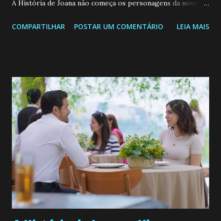
A História de Joana não começa os personagens da novela?
Confira: Leia também... Veja a Programação Semanal do SBT
COMPARTILHAR
POSTAR UM COMENTÁRIO
LEIA MAIS
de 25/05/26 a 31/05/26 JOANA GUADALUPE (Camila
Valero) Uma jovem humilde e moderna, filha de mãe
solteira e neta de uma mulher abandonada pelo marido, não
quer que o mesmo lhe aconteça na vida, por isso decidiu
permanecer virgem até encontrar o homem que realmente
ama, o que não é fácil, já que dedica todas as suas energias a
se aprimorar, trabalhando, estudando e se orgulhando de
ser a primeira mulher da família a ingressar na
universidade. Ela tem uma personalidade muito alegre, é
muito madura para a idade, determinada, criativa e
empática. Detesta injustiças e é uma ótima amiga. Pode ser
teimosa e muito persistente quando decide fazer algo.
Durante um exame ginecológico, ela é inseminada por eng...