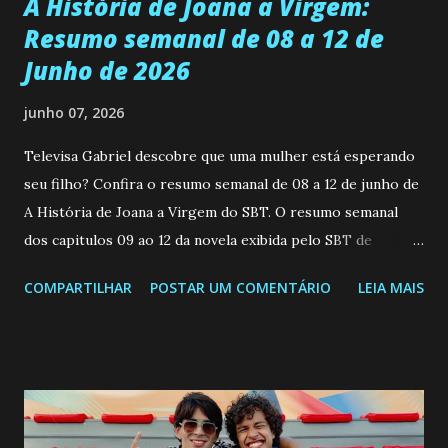
A História de Joana a Virgem:
Resumo semanal de 08 a 12 de
Junho de 2026
junho 07, 2026
Televisa Gabriel descobre que uma mulher está esperando
seu filho? Confira o resumo semanal de 08 a 12 de junho de
A História de Joana a Virgem do SBT. O resumo semanal
dos capitulos 09 ao 12 da novela exibida pelo SBT de
segunda a sexta-feira as 20h45 da noite: Leia também... Veja
COMPARTILHAR
POSTAR UM COMENTÁRIO
LEIA MAIS
a Programação Semanal do SBT de 08/06/26 a 14/06/26
SEGUNDA-FEIRA 08 DE JUNHO: CAPITULO 9 Salvador
interrompe sua investigação ao conhecer Jenny, mas ela
não demonstra interesse em interagir com ele. Joana
confessa a Gabriel que ele demonstrou ser o tipo de
pessoa que ela tanto desejou durante toda a vida. Camila