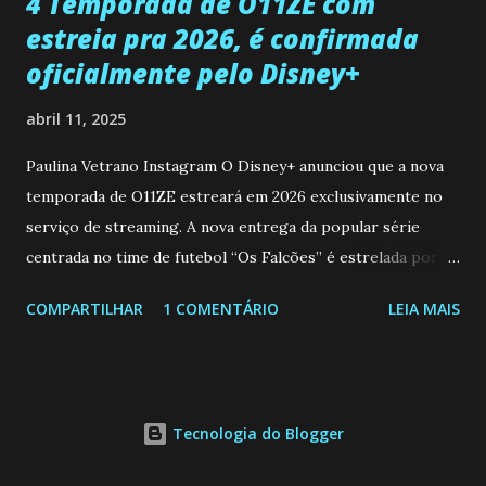
4 Temporada de O11ZE com
estreia pra 2026, é confirmada
oficialmente pelo Disney+
abril 11, 2025
Paulina Vetrano Instagram O Disney+ anunciou que a nova
temporada de O11ZE estreará em 2026 exclusivamente no
serviço de streaming. A nova entrega da popular série
centrada no time de futebol “Os Falcões” é estrelada por
Mariano González (Gabo), David Penagos (Ricky) e Luan
COMPARTILHAR
1 COMENTÁRIO
LEIA MAIS
Brum (Dedé), que voltam a interpretar seus personagens
originais, e apresenta um elenco de novos Falcões liderado
pelo ator mexicano Emiliano González (Gael). Os episódios
também contam com a participação especial do renomado
Tecnologia do Blogger
atleta Sergio “Kun” Agüero, além de outras figuras de
destaque do futebol e do jornalismo esportivo. Leia