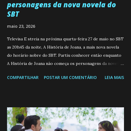
personagens da nova novela do
SBT
maio 23, 2026
Televisa E streia na próxima quarta-feira 27 de maio no SBT
as 20h45 da noite, A História de Joana, a mais nova novela
do horário nobre do SBT. Partiu conhecer então enquanto
A História de Joana não começa os personagens da novela?
Confira: Leia também... Veja a Programação Semanal do SBT
COMPARTILHAR
POSTAR UM COMENTÁRIO
LEIA MAIS
de 25/05/26 a 31/05/26 JOANA GUADALUPE (Camila
Valero) Uma jovem humilde e moderna, filha de mãe
solteira e neta de uma mulher abandonada pelo marido, não
quer que o mesmo lhe aconteça na vida, por isso decidiu
permanecer virgem até encontrar o homem que realmente
ama, o que não é fácil, já que dedica todas as suas energias a
se aprimorar, trabalhando, estudando e se orgulhando de