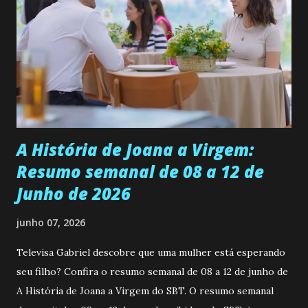
ser a primeira mulher da família a ingressar na
universidade. Ela tem uma personalidade muito alegre, é
muito madura para a idade, determinada, criativa e
empática. Detesta injustiças e é uma ótima amiga. Pode ser
teimosa e muito persistente quando decide fazer algo.
Durante um exame ginecológico, ela é inseminada por eng...
A História de Joana a Virgem:
Resumo semanal de 08 a 12 de
Junho de 2026
junho 07, 2026
Televisa Gabriel descobre que uma mulher está esperando
seu filho? Confira o resumo semanal de 08 a 12 de junho de
A História de Joana a Virgem do SBT. O resumo semanal