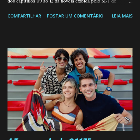
dos capitulos 09 ao 12 da novela exibida pelo SBT de
segunda a sexta-feira as 20h45 da noite: Leia também... Veja
COMPARTILHAR
POSTAR UM COMENTÁRIO
LEIA MAIS
a Programação Semanal do SBT de 08/06/26 a 14/06/26
SEGUNDA-FEIRA 08 DE JUNHO: CAPITULO 9 Salvador
interrompe sua investigação ao conhecer Jenny, mas ela
não demonstra interesse em interagir com ele. Joana
confessa a Gabriel que ele demonstrou ser o tipo de
pessoa que ela tanto desejou durante toda a vida. Camila
entra no quarto de Gabriel e imagina como seria o
encontro deles, quando conseguir seduzi-lo. Manuel avisa a
Paula sobre a suposta infidelidade de Gabriel com Joana.
Rogerio consegue se livrar de todas as suspeitas pelo
desaparecimento de Francisco, apontando que ele poderia
ter sido vítima da fúria de Gabriel. Artur informa a Gabriel
que a clínica inseminou por engano outra paciente, que está
...